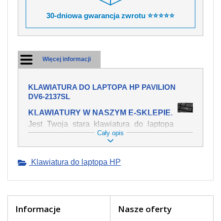
30-dniowa gwarancja zwrotu ⭐⭐⭐⭐⭐
Więcej informacji
KLAWIATURA DO LAPTOPA HP PAVILION
DV6-2137SL
KLAWIATURY W NASZYM E-SKLEPIE.
Jest Twoja stara klawiatura do laptopa
Cały opis
HP Pavilion dv6-2137sl mechanicznie
uszkodzona, polałeś ją płynem, który
spowodował iż klawisze nie wracają do
Klawiatura do laptopa HP
swojej pozycji? Kup nową klawiaturę,
która będzie pracowała jak powinna.
Oferujemy oryginalne klawiatury w
czeskiej lokalizacji od wszystkich
światowach producentów. Na naszej
Informacje
Nasze oferty
stronie internetowej ją znajdziesz za