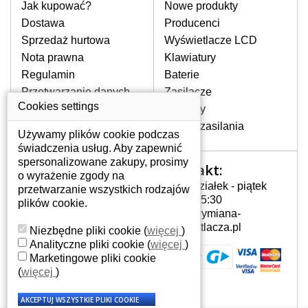
pomocy wyszukiwarki. Wystarczy znać
Jak kupować?
Nowe produkty
model laptopa. Przy każdej klawiaturze
Dostawa
Producenci
nie może brakować szczególowe zdjęcie
Sprzedaż hurtowa
Wyświetlacze LCD
do aktualnego stanu naszego magazynu.
Nota prawna
Klawiatury
Regulamin
Baterie
W JAKI SPOSÓB MOŻE SIĘ
Przetwarzanie danych
Zasilacze
PRZEJAWIAĆ USTERKA
osobowych
Cookies settings
Zawiasy
KLAWIATURY?
Gdzie nas znajdziesz
Złącza zasilania
Częstymi objawami są pomijanie liter
Używamy plików cookie podczas
czy wyświetlanie innych liter oraz
świadczenia usług. Aby zapewnić
dublowanie tych samych znaków. W
spersonalizowane zakupy, prosimy
Kontakt:
Twoje konto
przypadku podlicia klawisze nie
o wyrażenie zgody na
Poniedziałek - piątek
powrócą do pierwotnej pozycji. Albo
przetwarzanie wszystkich rodzajów
Twoje konto
7:00 - 15:30
też uszkodzenie mechaniczne, np.
plików cookie.
Dane osobowe
info@wymiana-
wyłamane klawisze.
Adresy
wyswietlacza.pl
Niezbędne pliki cookie
(
więcej
)
Historia zamówień
Analityczne pliki cookie
(
więcej
)
Marketingowe pliki cookie
JAK TO DZIAŁA?
(
więcej
)
Klawiatura składa się z kilku
warstw folii, z których przewodzą
przewodzące warstwy.