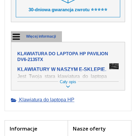
30-dniowa gwarancja zwrotu ⭐⭐⭐⭐⭐
Więcej informacji
KLAWIATURA DO LAPTOPA HP PAVILION
DV6-2135TX
KLAWIATURY W NASZYM E-SKLEPIE.
Jest Twoja stara klawiatura do laptopa
Cały opis
HP Pavilion dv6-2135tx mechanicznie
uszkodzona, polałeś ją płynem, który
spowodował iż klawisze nie wracają do
Klawiatura do laptopa HP
swojej pozycji? Kup nową klawiaturę,
która będzie pracowała jak powinna.
Oferujemy oryginalne klawiatury w
czeskiej lokalizacji od wszystkich
światowach producentów. Na naszej
Informacje
Nasze oferty
stronie internetowej ją znajdziesz za