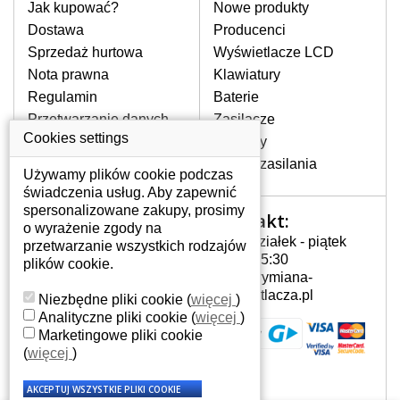
pomocy wyszukiwarki. Wystarczy znać
Jak kupować?
Nowe produkty
model laptopa. Przy każdej klawiaturze
Dostawa
Producenci
nie może brakować szczególowe zdjęcie
Sprzedaż hurtowa
Wyświetlacze LCD
do aktualnego stanu naszego magazynu.
Nota prawna
Klawiatury
Regulamin
Baterie
W JAKI SPOSÓB MOŻE SIĘ
Przetwarzanie danych
Zasilacze
PRZEJAWIAĆ USTERKA
osobowych
Cookies settings
Zawiasy
KLAWIATURY?
Gdzie nas znajdziesz
Złącza zasilania
Częstymi objawami są pomijanie liter
Używamy plików cookie podczas
czy wyświetlanie innych liter oraz
świadczenia usług. Aby zapewnić
dublowanie tych samych znaków. W
spersonalizowane zakupy, prosimy
Kontakt:
Twoje konto
przypadku podlicia klawisze nie
o wyrażenie zgody na
Poniedziałek - piątek
powrócą do pierwotnej pozycji. Albo
przetwarzanie wszystkich rodzajów
Twoje konto
7:00 - 15:30
też uszkodzenie mechaniczne, np.
plików cookie.
Dane osobowe
info@wymiana-
wyłamane klawisze.
Adresy
wyswietlacza.pl
Niezbędne pliki cookie
(
więcej
)
Historia zamówień
Analityczne pliki cookie
(
więcej
)
Marketingowe pliki cookie
JAK TO DZIAŁA?
(
więcej
)
Klawiatura składa się z kilku
warstw folii, z których przewodzą
przewodzące warstwy.