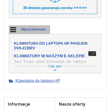
30-dniowa gwarancja zwrotu ⭐⭐⭐⭐⭐
Więcej informacji
KLAWIATURA DO LAPTOPA HP PAVILION
DV6-2135EV
KLAWIATURY W NASZYM E-SKLEPIE.
Jest Twoja stara klawiatura do laptopa
Cały opis
HP Pavilion dv6-2135ev mechanicznie
uszkodzona, polałeś ją płynem, który
spowodował iż klawisze nie wracają do
Klawiatura do laptopa HP
swojej pozycji? Kup nową klawiaturę,
która będzie pracowała jak powinna.
Oferujemy oryginalne klawiatury w
czeskiej lokalizacji od wszystkich
światowach producentów. Na naszej
Informacje
Nasze oferty
stronie internetowej ją znajdziesz za