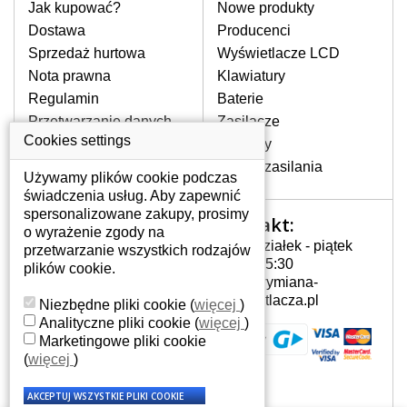
pomocy wyszukiwarki. Wystarczy znać
Jak kupować?
Nowe produkty
model laptopa. Przy każdej klawiaturze
Dostawa
Producenci
nie może brakować szczególowe zdjęcie
Sprzedaż hurtowa
Wyświetlacze LCD
do aktualnego stanu naszego magazynu.
Nota prawna
Klawiatury
Regulamin
Baterie
W JAKI SPOSÓB MOŻE SIĘ
Przetwarzanie danych
Zasilacze
PRZEJAWIAĆ USTERKA
osobowych
Cookies settings
Zawiasy
KLAWIATURY?
Gdzie nas znajdziesz
Złącza zasilania
Częstymi objawami są pomijanie liter
Używamy plików cookie podczas
czy wyświetlanie innych liter oraz
świadczenia usług. Aby zapewnić
dublowanie tych samych znaków. W
spersonalizowane zakupy, prosimy
Kontakt:
Twoje konto
przypadku podlicia klawisze nie
o wyrażenie zgody na
Poniedziałek - piątek
powrócą do pierwotnej pozycji. Albo
przetwarzanie wszystkich rodzajów
Twoje konto
7:00 - 15:30
też uszkodzenie mechaniczne, np.
plików cookie.
Dane osobowe
info@wymiana-
wyłamane klawisze.
Adresy
wyswietlacza.pl
Niezbędne pliki cookie
(
więcej
)
Historia zamówień
Analityczne pliki cookie
(
więcej
)
Marketingowe pliki cookie
JAK TO DZIAŁA?
(
więcej
)
Klawiatura składa się z kilku
warstw folii, z których przewodzą
przewodzące warstwy.