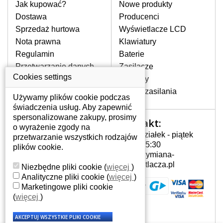
pomocy wyszukiwarki. Wystarczy znać
Jak kupować?
Nowe produkty
model laptopa. Przy każdej klawiaturze
Dostawa
Producenci
nie może brakować szczególowe zdjęcie
Sprzedaż hurtowa
Wyświetlacze LCD
do aktualnego stanu naszego magazynu.
Nota prawna
Klawiatury
Regulamin
Baterie
W JAKI SPOSÓB MOŻE SIĘ
Przetwarzanie danych
Zasilacze
PRZEJAWIAĆ USTERKA
osobowych
Cookies settings
Zawiasy
KLAWIATURY?
Gdzie nas znajdziesz
Złącza zasilania
Częstymi objawami są pomijanie liter
Używamy plików cookie podczas
czy wyświetlanie innych liter oraz
świadczenia usług. Aby zapewnić
dublowanie tych samych znaków. W
spersonalizowane zakupy, prosimy
Kontakt:
Twoje konto
przypadku podlicia klawisze nie
o wyrażenie zgody na
Poniedziałek - piątek
powrócą do pierwotnej pozycji. Albo
przetwarzanie wszystkich rodzajów
Twoje konto
7:00 - 15:30
też uszkodzenie mechaniczne, np.
plików cookie.
Dane osobowe
info@wymiana-
wyłamane klawisze.
Adresy
wyswietlacza.pl
Niezbędne pliki cookie
(
więcej
)
Historia zamówień
Analityczne pliki cookie
(
więcej
)
Marketingowe pliki cookie
JAK TO DZIAŁA?
(
więcej
)
Klawiatura składa się z kilku
warstw folii, z których przewodzą
przewodzące warstwy.