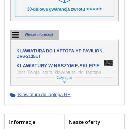
30-dniowa gwarancja zwrotu ⭐⭐⭐⭐⭐
Więcej informacji
KLAWIATURA DO LAPTOPA HP PAVILION
DV6-2135ET
KLAWIATURY W NASZYM E-SKLEPIE.
Jest Twoja stara klawiatura do laptopa
Cały opis
HP Pavilion dv6-2135et mechanicznie
uszkodzona, polałeś ją płynem, który
spowodował iż klawisze nie wracają do
Klawiatura do laptopa HP
swojej pozycji? Kup nową klawiaturę,
która będzie pracowała jak powinna.
Oferujemy oryginalne klawiatury w
czeskiej lokalizacji od wszystkich
światowach producentów. Na naszej
Informacje
Nasze oferty
stronie internetowej ją znajdziesz za