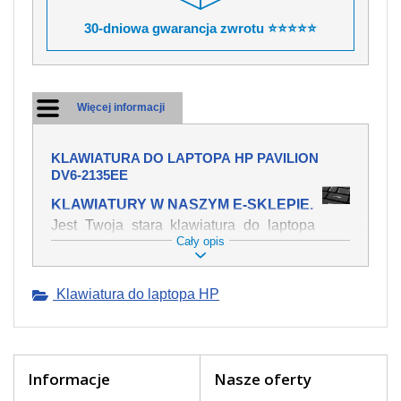
30-dniowa gwarancja zwrotu ⭐⭐⭐⭐⭐
Więcej informacji
KLAWIATURA DO LAPTOPA HP PAVILION
DV6-2135EE
KLAWIATURY W NASZYM E-SKLEPIE.
Jest Twoja stara klawiatura do laptopa
Cały opis
HP Pavilion dv6-2135ee mechanicznie
uszkodzona, polałeś ją płynem, który
spowodował iż klawisze nie wracają do
Klawiatura do laptopa HP
swojej pozycji? Kup nową klawiaturę,
która będzie pracowała jak powinna.
Oferujemy oryginalne klawiatury w
czeskiej lokalizacji od wszystkich
światowach producentów. Na naszej
Informacje
Nasze oferty
stronie internetowej ją znajdziesz za