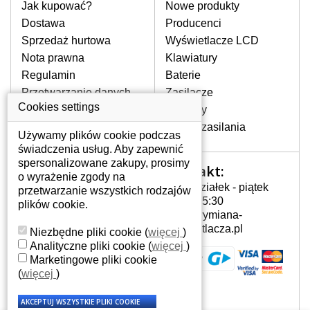
pomocy wyszukiwarki. Wystarczy znać
Jak kupować?
Nowe produkty
model laptopa. Przy każdej klawiaturze
Dostawa
Producenci
nie może brakować szczególowe zdjęcie
Sprzedaż hurtowa
Wyświetlacze LCD
do aktualnego stanu naszego magazynu.
Nota prawna
Klawiatury
Regulamin
Baterie
W JAKI SPOSÓB MOŻE SIĘ
Przetwarzanie danych
Zasilacze
PRZEJAWIAĆ USTERKA
osobowych
Cookies settings
Zawiasy
KLAWIATURY?
Gdzie nas znajdziesz
Złącza zasilania
Częstymi objawami są pomijanie liter
Używamy plików cookie podczas
czy wyświetlanie innych liter oraz
świadczenia usług. Aby zapewnić
dublowanie tych samych znaków. W
spersonalizowane zakupy, prosimy
Kontakt:
Twoje konto
przypadku podlicia klawisze nie
o wyrażenie zgody na
Poniedziałek - piątek
powrócą do pierwotnej pozycji. Albo
przetwarzanie wszystkich rodzajów
Twoje konto
7:00 - 15:30
też uszkodzenie mechaniczne, np.
plików cookie.
Dane osobowe
info@wymiana-
wyłamane klawisze.
Adresy
wyswietlacza.pl
Niezbędne pliki cookie
(
więcej
)
Historia zamówień
Analityczne pliki cookie
(
więcej
)
Marketingowe pliki cookie
JAK TO DZIAŁA?
(
więcej
)
Klawiatura składa się z kilku
warstw folii, z których przewodzą
przewodzące warstwy.