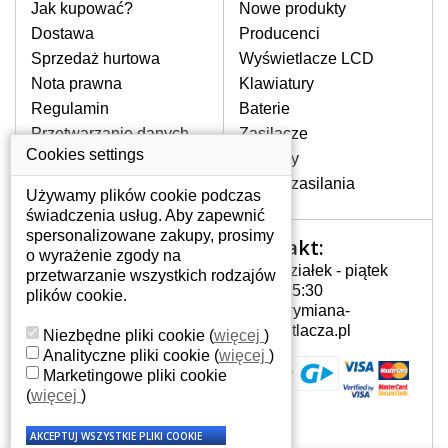
pomocy wyszukiwarki. Wystarczy znać
Jak kupować?
Nowe produkty
model laptopa. Przy każdej klawiaturze
Dostawa
Producenci
nie może brakować szczególowe zdjęcie
Sprzedaż hurtowa
Wyświetlacze LCD
do aktualnego stanu naszego magazynu.
Nota prawna
Klawiatury
Regulamin
Baterie
W JAKI SPOSÓB MOŻE SIĘ
Przetwarzanie danych
Zasilacze
PRZEJAWIAĆ USTERKA
osobowych
Cookies settings
Zawiasy
KLAWIATURY?
Gdzie nas znajdziesz
Złącza zasilania
Częstymi objawami są pomijanie liter
Używamy plików cookie podczas
czy wyświetlanie innych liter oraz
świadczenia usług. Aby zapewnić
dublowanie tych samych znaków. W
spersonalizowane zakupy, prosimy
Kontakt:
Twoje konto
przypadku podlicia klawisze nie
o wyrażenie zgody na
Poniedziałek - piątek
powrócą do pierwotnej pozycji. Albo
przetwarzanie wszystkich rodzajów
Twoje konto
7:00 - 15:30
też uszkodzenie mechaniczne, np.
plików cookie.
Dane osobowe
info@wymiana-
wyłamane klawisze.
Adresy
wyswietlacza.pl
Niezbędne pliki cookie
(
więcej
)
Historia zamówień
Analityczne pliki cookie
(
więcej
)
Marketingowe pliki cookie
JAK TO DZIAŁA?
(
więcej
)
Klawiatura składa się z kilku
warstw folii, z których przewodzą
przewodzące warstwy.