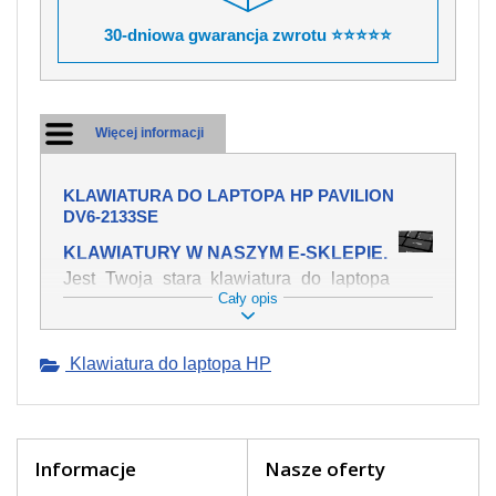
30-dniowa gwarancja zwrotu ⭐⭐⭐⭐⭐
Więcej informacji
KLAWIATURA DO LAPTOPA HP PAVILION
DV6-2133SE
KLAWIATURY W NASZYM E-SKLEPIE.
Jest Twoja stara klawiatura do laptopa
Cały opis
HP Pavilion dv6-2133se mechanicznie
uszkodzona, polałeś ją płynem, który
spowodował iż klawisze nie wracają do
Klawiatura do laptopa HP
swojej pozycji? Kup nową klawiaturę,
która będzie pracowała jak powinna.
Oferujemy oryginalne klawiatury w
czeskiej lokalizacji od wszystkich
światowach producentów. Na naszej
Informacje
Nasze oferty
stronie internetowej ją znajdziesz za