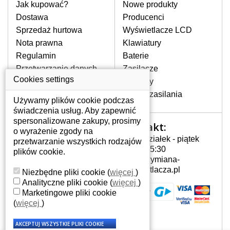
pomocy wyszukiwarki. Wystarczy znać
Jak kupować?
Nowe produkty
model laptopa. Przy każdej klawiaturze
Dostawa
Producenci
nie może brakować szczególowe zdjęcie
Sprzedaż hurtowa
Wyświetlacze LCD
do aktualnego stanu naszego magazynu.
Nota prawna
Klawiatury
Regulamin
Baterie
W JAKI SPOSÓB MOŻE SIĘ
Przetwarzanie danych
Zasilacze
PRZEJAWIAĆ USTERKA
osobowych
Cookies settings
Zawiasy
KLAWIATURY?
Gdzie nas znajdziesz
Złącza zasilania
Częstymi objawami są pomijanie liter
Używamy plików cookie podczas
czy wyświetlanie innych liter oraz
świadczenia usług. Aby zapewnić
dublowanie tych samych znaków. W
spersonalizowane zakupy, prosimy
Kontakt:
Twoje konto
przypadku podlicia klawisze nie
o wyrażenie zgody na
Poniedziałek - piątek
powrócą do pierwotnej pozycji. Albo
przetwarzanie wszystkich rodzajów
Twoje konto
7:00 - 15:30
też uszkodzenie mechaniczne, np.
plików cookie.
Dane osobowe
info@wymiana-
wyłamane klawisze.
Adresy
wyswietlacza.pl
Niezbędne pliki cookie
(
więcej
)
Historia zamówień
Analityczne pliki cookie
(
więcej
)
Marketingowe pliki cookie
JAK TO DZIAŁA?
(
więcej
)
Klawiatura składa się z kilku
warstw folii, z których przewodzą
przewodzące warstwy.