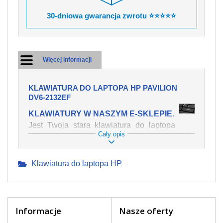
30-dniowa gwarancja zwrotu ⭐⭐⭐⭐⭐
Więcej informacji
KLAWIATURA DO LAPTOPA HP PAVILION
DV6-2132EF
KLAWIATURY W NASZYM E-SKLEPIE.
Jest Twoja stara klawiatura do laptopa
Cały opis
HP Pavilion dv6-2132ef mechanicznie
uszkodzona, polałeś ją płynem, który
spowodował iż klawisze nie wracają do
Klawiatura do laptopa HP
swojej pozycji? Kup nową klawiaturę,
która będzie pracowała jak powinna.
Oferujemy oryginalne klawiatury w
czeskiej lokalizacji od wszystkich
światowach producentów. Na naszej
Informacje
Nasze oferty
stronie internetowej ją znajdziesz za