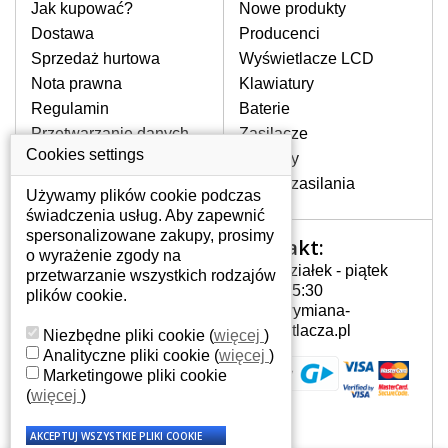
pomocy wyszukiwarki. Wystarczy znać
Jak kupować?
Nowe produkty
model laptopa. Przy każdej klawiaturze
Dostawa
Producenci
nie może brakować szczególowe zdjęcie
Sprzedaż hurtowa
Wyświetlacze LCD
do aktualnego stanu naszego magazynu.
Nota prawna
Klawiatury
Regulamin
Baterie
W JAKI SPOSÓB MOŻE SIĘ
Przetwarzanie danych
Zasilacze
PRZEJAWIAĆ USTERKA
osobowych
Cookies settings
Zawiasy
KLAWIATURY?
Gdzie nas znajdziesz
Złącza zasilania
Częstymi objawami są pomijanie liter
Używamy plików cookie podczas
czy wyświetlanie innych liter oraz
świadczenia usług. Aby zapewnić
dublowanie tych samych znaków. W
spersonalizowane zakupy, prosimy
Kontakt:
Twoje konto
przypadku podlicia klawisze nie
o wyrażenie zgody na
Poniedziałek - piątek
powrócą do pierwotnej pozycji. Albo
przetwarzanie wszystkich rodzajów
Twoje konto
7:00 - 15:30
też uszkodzenie mechaniczne, np.
plików cookie.
Dane osobowe
info@wymiana-
wyłamane klawisze.
Adresy
wyswietlacza.pl
Niezbędne pliki cookie
(
więcej
)
Historia zamówień
Analityczne pliki cookie
(
więcej
)
Marketingowe pliki cookie
JAK TO DZIAŁA?
(
więcej
)
Klawiatura składa się z kilku
warstw folii, z których przewodzą
przewodzące warstwy.