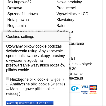
pomocy wyszukiwarki. Wystarczy znać
Jak kupować?
Nowe produkty
model laptopa. Przy każdej klawiaturze
Dostawa
Producenci
nie może brakować szczególowe zdjęcie
Sprzedaż hurtowa
Wyświetlacze LCD
do aktualnego stanu naszego magazynu.
Nota prawna
Klawiatury
Regulamin
Baterie
W JAKI SPOSÓB MOŻE SIĘ
Przetwarzanie danych
Zasilacze
PRZEJAWIAĆ USTERKA
osobowych
Cookies settings
Zawiasy
KLAWIATURY?
Gdzie nas znajdziesz
Złącza zasilania
Częstymi objawami są pomijanie liter
Używamy plików cookie podczas
czy wyświetlanie innych liter oraz
świadczenia usług. Aby zapewnić
dublowanie tych samych znaków. W
spersonalizowane zakupy, prosimy
Kontakt:
Twoje konto
przypadku podlicia klawisze nie
o wyrażenie zgody na
Poniedziałek - piątek
powrócą do pierwotnej pozycji. Albo
przetwarzanie wszystkich rodzajów
Twoje konto
7:00 - 15:30
też uszkodzenie mechaniczne, np.
plików cookie.
Dane osobowe
info@wymiana-
wyłamane klawisze.
Adresy
wyswietlacza.pl
Niezbędne pliki cookie
(
więcej
)
Historia zamówień
Analityczne pliki cookie
(
więcej
)
Marketingowe pliki cookie
JAK TO DZIAŁA?
(
więcej
)
Klawiatura składa się z kilku
warstw folii, z których przewodzą
przewodzące warstwy.