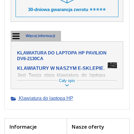
30-dniowa gwarancja zwrotu ⭐⭐⭐⭐⭐
Więcej informacji
KLAWIATURA DO LAPTOPA HP PAVILION
DV6-2130CA
KLAWIATURY W NASZYM E-SKLEPIE.
Jest Twoja stara klawiatura do laptopa
Cały opis
HP Pavilion dv6-2130ca mechanicznie
uszkodzona, polałeś ją płynem, który
spowodował iż klawisze nie wracają do
Klawiatura do laptopa HP
swojej pozycji? Kup nową klawiaturę,
która będzie pracowała jak powinna.
Oferujemy oryginalne klawiatury w
czeskiej lokalizacji od wszystkich
światowach producentów. Na naszej
Informacje
Nasze oferty
stronie internetowej ją znajdziesz za