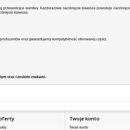
wodzą przewodzące warstwy. Każdorazowe naciśnięcie klawisza powoduje naciśnięci
iśnięcie klawisza.
producentów oraz gwarantujemy kompatybilność oferowanej części.
ałym oraz czeskimi znakami.
oferty
Twoje konto
ukty
Twoje konto