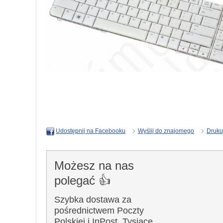
Wyślij do znajomego
Druku
Udostępnij na Facebooku
Możesz na nas
polegać 👍
Szybka dostawa za
pośrednictwem Poczty
Polskiej i InPost. Tysiące