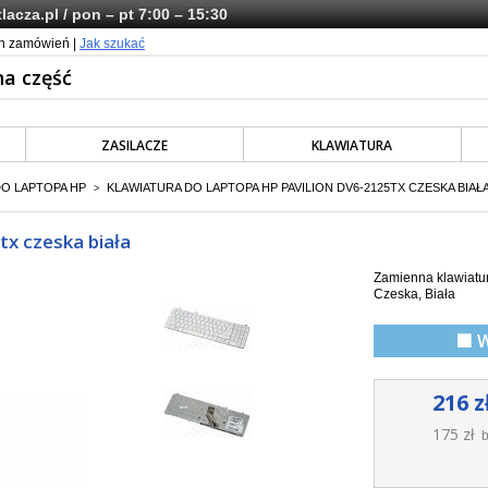
lacza.pl
/ pon – pt 7:00 – 15:30
ch zamówień |
Jak szukać
ZASILACZE
KLAWIATURA
DO LAPTOPA HP
KLAWIATURA DO LAPTOPA HP PAVILION DV6-2125TX CZESKA BIAŁ
>
tx czeska biała
Zamienna klawiatur
Czeska, Biała
🟩 
216 z
175 zł
b