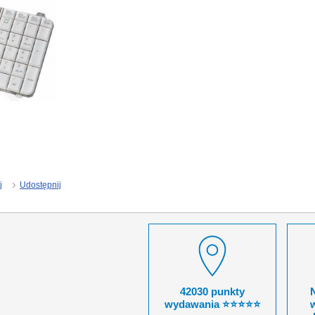
j
Udostępnij
42030 punkty
wydawania ⭐⭐⭐⭐⭐
w