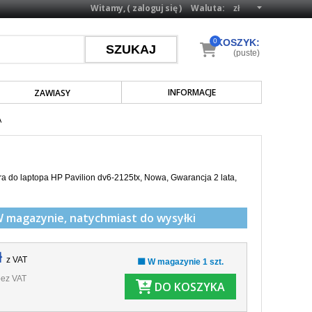
Witamy, (
zaloguj się
)
Waluta:
0
KOSZYK:
(puste)
INFORMACJE
ZAWIASY
A
a do laptopa HP Pavilion dv6-2125tx, Nowa, Gwarancja 2 lata,
W magazynie,
natychmiast do wysyłki
ł
z VAT
🟩 W magazynie 1 szt.
ez VAT
DO KOSZYKA