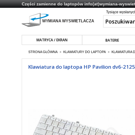
Części zamienne do laptopów
info(at)wymiana-wyswiet
Tysiące wysłany
MATRYCA / EKRAN
BATERIE
STRONA GŁÓWNA
KLAWIATURY DO LAPTOPA
KLAWIATURA 
>
>
Klawiatura do laptopa HP Pavilion dv6-2125