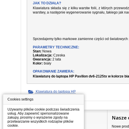
JAK TO DZIAŁA?
Klawiatura składa się z kilku warstw folii, z których prze
warstwy, a następnie wygenerowanie sygnału, takiego jak nac
Sprzedajemy tylko markowe zamienne części od światowych 
PARAMETRY TECHNICZNE:
Stan:
Nowa
Lokalizacja:
Czeska
Gwarancja:
2 lata
Kolor:
biały
OPAKOWANIE ZAWIERA:
Klawiaturę do laptopa HP Pavilion dv6-2125tx w kolorze bi
Klawiatura do laptopa HP
Cookies settings
Używamy plików cookie podczas świadczenia
usług. Aby zapewnić spersonalizowane
Informacje
Nasze 
zakupy, prosimy o wyrażenie zgody na
przetwarzanie wszystkich rodzajów plików
cookie.
Jak kupować?
Nowe prod