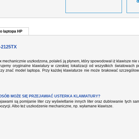
o laptopa HP
-2125TX
tx mechanicznie uszkodzona, polałeś ją płynem, który spowodował iż klawisze nie
ujemy oryginalne klawiatury w czeskiej lokalizacji od wszystkich światowach p
rczy znać model laptopa. Przy każdej klawiaturze nie może brakować szczególow
POSÓB MOŻE SIĘ PRZEJAWIAĆ USTERKA KLAWIATURY?
jawami są pomijanie liter czy wyświetlanie innych liter oraz dublowanie tych s
pozycji. Albo też uszkodzenie mechaniczne, np. wyłamane klawisze.