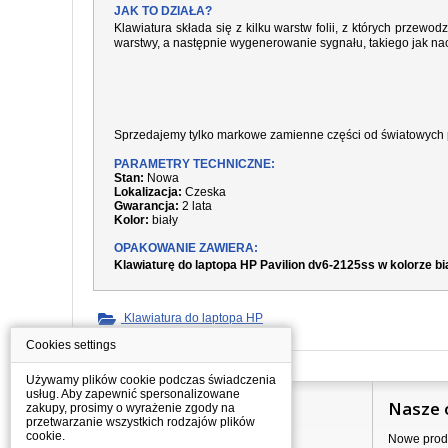
JAK TO DZIAŁA?
Klawiatura składa się z kilku warstw folii, z których prze
warstwy, a następnie wygenerowanie sygnału, takiego jak nac
Sprzedajemy tylko markowe zamienne części od światowych 
PARAMETRY TECHNICZNE:
Stan:
Nowa
Lokalizacja:
Czeska
Gwarancja:
2 lata
Kolor:
biały
OPAKOWANIE ZAWIERA:
Klawiaturę do laptopa HP Pavilion dv6-2125ss w kolorze b
Klawiatura do laptopa HP
Cookies settings
Używamy plików cookie podczas świadczenia
usług. Aby zapewnić spersonalizowane
Informacje
Nasze 
zakupy, prosimy o wyrażenie zgody na
przetwarzanie wszystkich rodzajów plików
cookie.
Jak kupować?
Nowe prod