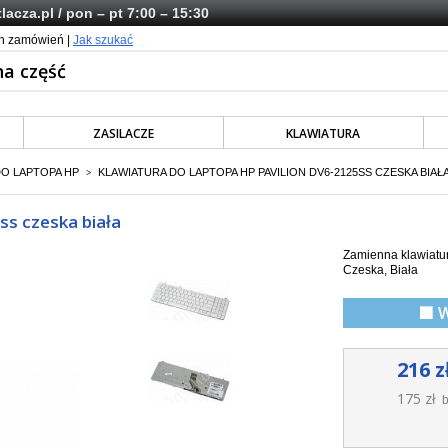
lacza.pl
/ pon – pt 7:00 – 15:30
ch zamówień |
Jak szukać
ZASILACZE
KLAWIATURA
DO LAPTOPA HP
KLAWIATURA DO LAPTOPA HP PAVILION DV6-2125SS CZESKA BIAŁ
>
ss czeska biała
Zamienna klawiatur
Czeska, Biała
🟩 
216 z
175 zł
b