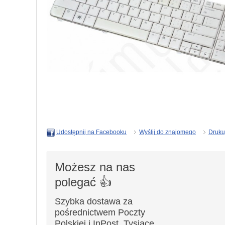
Wyślij do znajomego
Druku
Udostępnij na Facebooku
Możesz na nas
polegać 👍
Szybka dostawa za
pośrednictwem Poczty
Polskiej i InPost. Tysiące