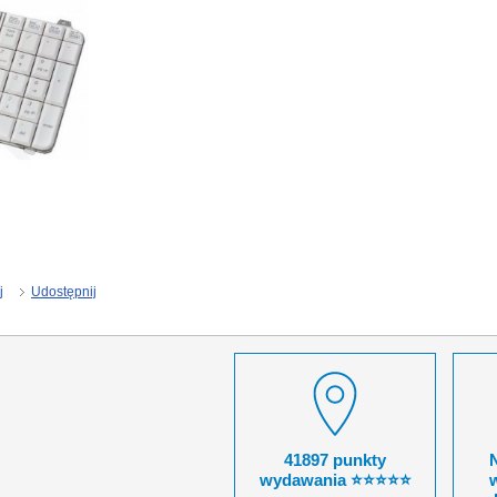
j
Udostępnij
41897 punkty
wydawania ⭐⭐⭐⭐⭐
w