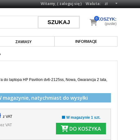
Witamy, (
zaloguj się
)
Waluta:
0
KOSZYK:
(puste)
INFORMACJE
ZAWIASY
A
a do laptopa HP Pavilion dv6-2125ss, Nowa, Gwarancja 2 lata,
W magazynie,
natychmiast do wysyłki
ł
z VAT
🟩 W magazynie 1 szt.
ez VAT
DO KOSZYKA