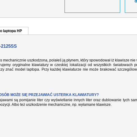
o laptopa HP
-2125SS
ss mechanicznie uszkodzona, polałeś ją płynem, który spowodował iż klawisze nie
ujemy oryginalne klawiatury w czeskiej lokalizacji od wszystkich światowach p
rczy znać model laptopa. Przy każdej klawiaturze nie może brakować szczególow
POSÓB MOŻE SIĘ PRZEJAWIAĆ USTERKA KLAWIATURY?
jawami są pomijanie liter czy wyświetlanie innych liter oraz dublowanie tych s
pozycji. Albo też uszkodzenie mechaniczne, np. wyłamane klawisze.