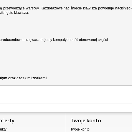
wodzą przewodzące warstwy. Każdorazowe naciśnięcie klawisza powoduje naciśnięci
iśnięcie klawisza.
producentów oraz gwarantujemy kompatybilność oferowanej części.
iałym oraz czeskimi znakami.
oferty
Twoje konto
ukty
Twoje konto