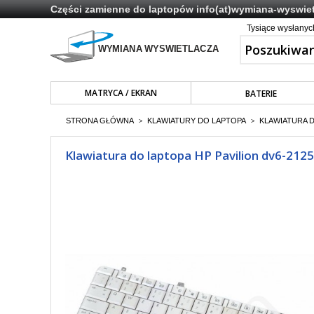
Części zamienne do laptopów
info(at)wymiana-wyswiet
Tysiące wysłany
MATRYCA / EKRAN
BATERIE
STRONA GŁÓWNA
KLAWIATURY DO LAPTOPA
KLAWIATURA 
>
>
Klawiatura do laptopa HP Pavilion dv6-2125