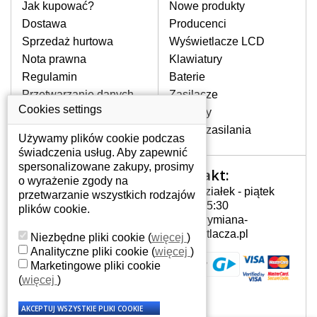
pomocy wyszukiwarki. Wystarczy znać
Jak kupować?
Nowe produkty
model laptopa. Przy każdej klawiaturze
Dostawa
Producenci
nie może brakować szczególowe zdjęcie
Sprzedaż hurtowa
Wyświetlacze LCD
do aktualnego stanu naszego magazynu.
Nota prawna
Klawiatury
Regulamin
Baterie
W JAKI SPOSÓB MOŻE SIĘ
Przetwarzanie danych
Zasilacze
PRZEJAWIAĆ USTERKA
osobowych
Cookies settings
Zawiasy
KLAWIATURY?
Gdzie nas znajdziesz
Złącza zasilania
Częstymi objawami są pomijanie liter
Używamy plików cookie podczas
czy wyświetlanie innych liter oraz
świadczenia usług. Aby zapewnić
dublowanie tych samych znaków. W
spersonalizowane zakupy, prosimy
Kontakt:
Twoje konto
przypadku podlicia klawisze nie
o wyrażenie zgody na
Poniedziałek - piątek
powrócą do pierwotnej pozycji. Albo
przetwarzanie wszystkich rodzajów
Twoje konto
7:00 - 15:30
też uszkodzenie mechaniczne, np.
plików cookie.
Dane osobowe
info@wymiana-
wyłamane klawisze.
Adresy
wyswietlacza.pl
Niezbędne pliki cookie
(
więcej
)
Historia zamówień
Analityczne pliki cookie
(
więcej
)
Marketingowe pliki cookie
JAK TO DZIAŁA?
(
więcej
)
Klawiatura składa się z kilku
warstw folii, z których przewodzą
przewodzące warstwy.