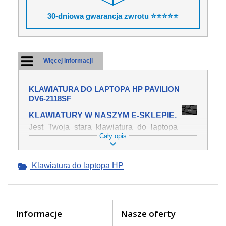
30-dniowa gwarancja zwrotu ⭐⭐⭐⭐⭐
Więcej informacji
KLAWIATURA DO LAPTOPA HP PAVILION
DV6-2118SF
KLAWIATURY W NASZYM E-SKLEPIE.
Jest Twoja stara klawiatura do laptopa
Cały opis
HP Pavilion dv6-2118sf mechanicznie
uszkodzona, polałeś ją płynem, który
spowodował iż klawisze nie wracają do
Klawiatura do laptopa HP
swojej pozycji? Kup nową klawiaturę,
która będzie pracowała jak powinna.
Oferujemy oryginalne klawiatury w
czeskiej lokalizacji od wszystkich
światowach producentów. Na naszej
Informacje
Nasze oferty
stronie internetowej ją znajdziesz za