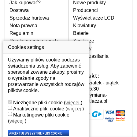
pomocy wyszukiwarki. Wystarczy znać
Jak kupować?
Nowe produkty
model laptopa. Przy każdej klawiaturze
Dostawa
Producenci
nie może brakować szczególowe zdjęcie
Sprzedaż hurtowa
Wyświetlacze LCD
do aktualnego stanu naszego magazynu.
Nota prawna
Klawiatury
Regulamin
Baterie
W JAKI SPOSÓB MOŻE SIĘ
Przetwarzanie danych
Zasilacze
PRZEJAWIAĆ USTERKA
osobowych
Cookies settings
Zawiasy
KLAWIATURY?
Gdzie nas znajdziesz
Złącza zasilania
Częstymi objawami są pomijanie liter
Używamy plików cookie podczas
czy wyświetlanie innych liter oraz
świadczenia usług. Aby zapewnić
dublowanie tych samych znaków. W
spersonalizowane zakupy, prosimy
Kontakt:
Twoje konto
przypadku podlicia klawisze nie
o wyrażenie zgody na
Poniedziałek - piątek
powrócą do pierwotnej pozycji. Albo
przetwarzanie wszystkich rodzajów
Twoje konto
7:00 - 15:30
też uszkodzenie mechaniczne, np.
plików cookie.
Dane osobowe
info@wymiana-
wyłamane klawisze.
Adresy
wyswietlacza.pl
Niezbędne pliki cookie
(
więcej
)
Historia zamówień
Analityczne pliki cookie
(
więcej
)
Marketingowe pliki cookie
JAK TO DZIAŁA?
(
więcej
)
Klawiatura składa się z kilku
warstw folii, z których przewodzą
przewodzące warstwy.