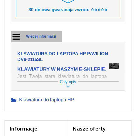
30-dniowa gwarancja zwrotu ⭐⭐⭐⭐⭐
Więcej informacji
KLAWIATURA DO LAPTOPA HP PAVILION
DV6-2115SL
KLAWIATURY W NASZYM E-SKLEPIE.
Jest Twoja stara klawiatura do laptopa
Cały opis
HP Pavilion dv6-2115sl mechanicznie
uszkodzona, polałeś ją płynem, który
spowodował iż klawisze nie wracają do
Klawiatura do laptopa HP
swojej pozycji? Kup nową klawiaturę,
która będzie pracowała jak powinna.
Oferujemy oryginalne klawiatury w
czeskiej lokalizacji od wszystkich
światowach producentów. Na naszej
Informacje
Nasze oferty
stronie internetowej ją znajdziesz za