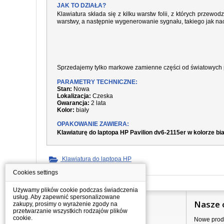
JAK TO DZIAŁA?
Klawiatura składa się z kilku warstw folii, z których prze
warstwy, a następnie wygenerowanie sygnału, takiego jak nac
Sprzedajemy tylko markowe zamienne części od światowych 
PARAMETRY TECHNICZNE:
Stan:
Nowa
Lokalizacja:
Czeska
Gwarancja:
2 lata
Kolor:
biały
OPAKOWANIE ZAWIERA:
Klawiaturę do laptopa HP Pavilion dv6-2115er w kolorze bi
Klawiatura do laptopa HP
Cookies settings
Używamy plików cookie podczas świadczenia
usług. Aby zapewnić spersonalizowane
Informacje
Nasze 
zakupy, prosimy o wyrażenie zgody na
przetwarzanie wszystkich rodzajów plików
cookie.
Jak kupować?
Nowe prod