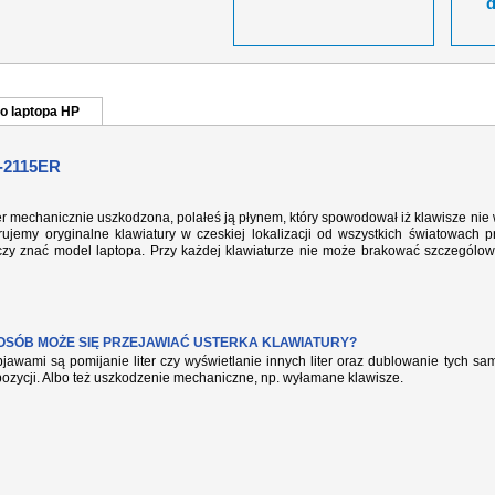
o laptopa HP
-2115ER
er mechanicznie uszkodzona, polałeś ją płynem, który spowodował iż klawisze nie
ujemy oryginalne klawiatury w czeskiej lokalizacji od wszystkich światowach p
rczy znać model laptopa. Przy każdej klawiaturze nie może brakować szczególow
POSÓB MOŻE SIĘ PRZEJAWIAĆ USTERKA KLAWIATURY?
jawami są pomijanie liter czy wyświetlanie innych liter oraz dublowanie tych s
pozycji. Albo też uszkodzenie mechaniczne, np. wyłamane klawisze.