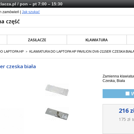
lacza.pl
/ pon – pt 7:00 – 15:30
ch zamówień |
Jak szukać
ZASILACZE
KLAWIATURA
DO LAPTOPA HP
KLAWIATURA DO LAPTOPA HP PAVILION DV6-2115ER CZESKA BIAŁ
>
er czeska biała
Zamienna klawiatur
Czeska, Biała
🟩 
216 z
175 zł
b