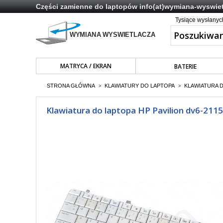
Części zamienne do laptopów
info(at)wymiana-wyswiet
Tysiące wysłany
MATRYCA / EKRAN
BATERIE
STRONA GŁÓWNA
KLAWIATURY DO LAPTOPA
KLAWIATURA 
>
>
Klawiatura do laptopa HP Pavilion dv6-2115