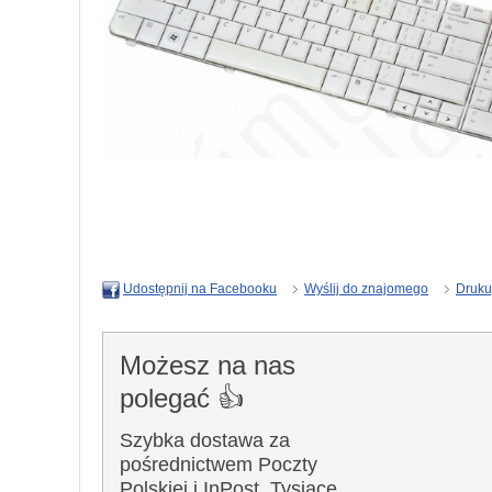
Wyślij do znajomego
Druku
Udostępnij na Facebooku
Możesz na nas
polegać 👍
Szybka dostawa za
pośrednictwem Poczty
Polskiej i InPost. Tysiące