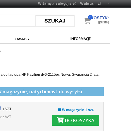
Witamy, (
zaloguj się
)
Waluta:
0
KOSZYK:
(puste)
INFORMACJE
ZAWIASY
A
a do laptopa HP Pavilion dv6-2115er, Nowa, Gwarancja 2 lata,
W magazynie,
natychmiast do wysyłki
ł
z VAT
🟩 W magazynie 1 szt.
ez VAT
DO KOSZYKA