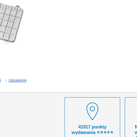
j
Udostępnij
41917 punkty
wydawania ⭐⭐⭐⭐⭐
w