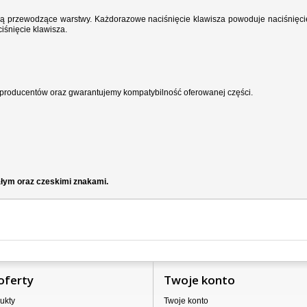
wodzą przewodzące warstwy. Każdorazowe naciśnięcie klawisza powoduje naciśnięci
iśnięcie klawisza.
producentów oraz gwarantujemy kompatybilność oferowanej części.
ałym oraz czeskimi znakami.
oferty
Twoje konto
ukty
Twoje konto