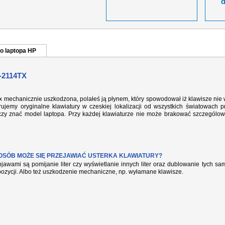
o laptopa HP
-2114TX
tx mechanicznie uszkodzona, polałeś ją płynem, który spowodował iż klawisze nie
ujemy oryginalne klawiatury w czeskiej lokalizacji od wszystkich światowach p
rczy znać model laptopa. Przy każdej klawiaturze nie może brakować szczególow
POSÓB MOŻE SIĘ PRZEJAWIAĆ USTERKA KLAWIATURY?
jawami są pomijanie liter czy wyświetlanie innych liter oraz dublowanie tych s
pozycji. Albo też uszkodzenie mechaniczne, np. wyłamane klawisze.