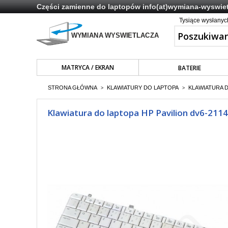
Części zamienne do laptopów
info(at)wymiana-wyswiet
Tysiące wysłany
MATRYCA / EKRAN
BATERIE
STRONA GŁÓWNA
KLAWIATURY DO LAPTOPA
KLAWIATURA 
>
>
Klawiatura do laptopa HP Pavilion dv6-2114