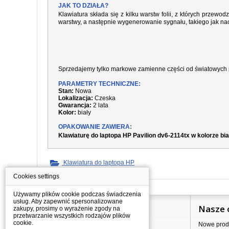
JAK TO DZIAŁA?
Klawiatura składa się z kilku warstw folii, z których prze
warstwy, a następnie wygenerowanie sygnału, takiego jak nac
Sprzedajemy tylko markowe zamienne części od światowych 
PARAMETRY TECHNICZNE:
Stan:
Nowa
Lokalizacja:
Czeska
Gwarancja:
2 lata
Kolor:
biały
OPAKOWANIE ZAWIERA:
Klawiaturę do laptopa HP Pavilion dv6-2114tx w kolorze bi
Klawiatura do laptopa HP
Cookies settings
Używamy plików cookie podczas świadczenia
usług. Aby zapewnić spersonalizowane
Informacje
Nasze 
zakupy, prosimy o wyrażenie zgody na
przetwarzanie wszystkich rodzajów plików
cookie.
Jak kupować?
Nowe prod