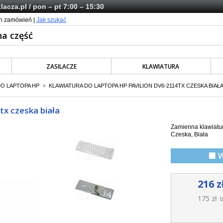
lacza.pl
/ pon – pt 7:00 – 15:30
ch zamówień |
Jak szukać
ZASILACZE
KLAWIATURA
DO LAPTOPA HP
KLAWIATURA DO LAPTOPA HP PAVILION DV6-2114TX CZESKA BIAŁ
>
tx czeska biała
Zamienna klawiatur
Czeska, Biała
🟩 
216 z
175 zł
b