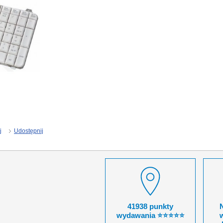
j
Udostępnij
41938 punkty
wydawania ⭐⭐⭐⭐⭐
w