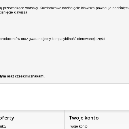
wodzą przewodzące warstwy. Każdorazowe naciśnięcie klawisza powoduje naciśnięci
iśnięcie klawisza.
producentów oraz gwarantujemy kompatybilność oferowanej części.
ałym oraz czeskimi znakami.
oferty
Twoje konto
ukty
Twoje konto