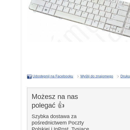
Wyślij do znajomego
Druku
Udostępnij na Facebooku
Możesz na nas
polegać 👍
Szybka dostawa za
pośrednictwem Poczty
Polskiej i InPost. Tysiące