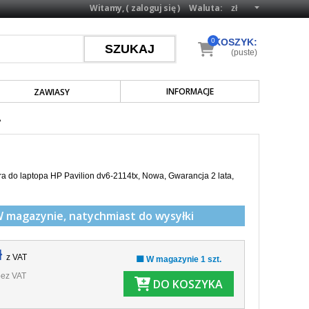
Witamy, (
zaloguj się
)
Waluta:
0
KOSZYK:
(puste)
INFORMACJE
ZAWIASY
A
a do laptopa HP Pavilion dv6-2114tx, Nowa, Gwarancja 2 lata,
W magazynie,
natychmiast do wysyłki
ł
z VAT
🟩 W magazynie 1 szt.
ez VAT
DO KOSZYKA