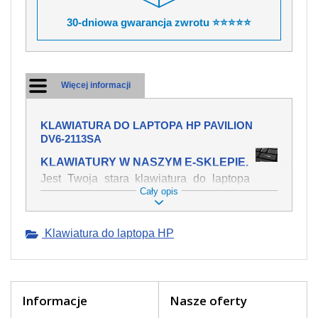
30-dniowa gwarancja zwrotu ⭐⭐⭐⭐⭐
Więcej informacji
KLAWIATURA DO LAPTOPA HP PAVILION
DV6-2113SA
KLAWIATURY W NASZYM E-SKLEPIE.
Jest Twoja stara klawiatura do laptopa
Cały opis
HP Pavilion dv6-2113sa mechanicznie
uszkodzona, polałeś ją płynem, który
spowodował iż klawisze nie wracają do
Klawiatura do laptopa HP
swojej pozycji? Kup nową klawiaturę,
która będzie pracowała jak powinna.
Oferujemy oryginalne klawiatury w
czeskiej lokalizacji od wszystkich
światowach producentów. Na naszej
Informacje
Nasze oferty
stronie internetowej ją znajdziesz za