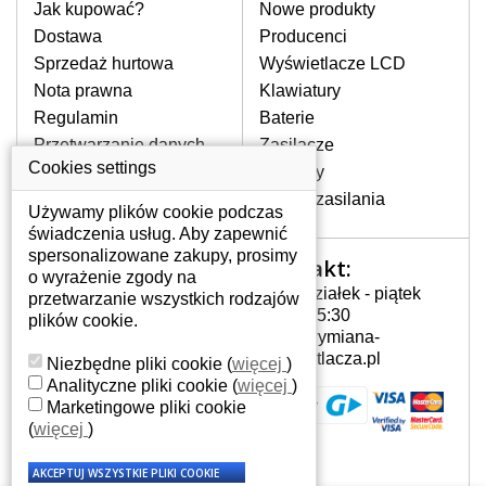
pomocy wyszukiwarki. Wystarczy znać
Jak kupować?
Nowe produkty
model laptopa. Przy każdej klawiaturze
Dostawa
Producenci
nie może brakować szczególowe zdjęcie
Sprzedaż hurtowa
Wyświetlacze LCD
do aktualnego stanu naszego magazynu.
Nota prawna
Klawiatury
Regulamin
Baterie
W JAKI SPOSÓB MOŻE SIĘ
Przetwarzanie danych
Zasilacze
PRZEJAWIAĆ USTERKA
osobowych
Cookies settings
Zawiasy
KLAWIATURY?
Gdzie nas znajdziesz
Złącza zasilania
Częstymi objawami są pomijanie liter
Używamy plików cookie podczas
czy wyświetlanie innych liter oraz
świadczenia usług. Aby zapewnić
dublowanie tych samych znaków. W
spersonalizowane zakupy, prosimy
Kontakt:
Twoje konto
przypadku podlicia klawisze nie
o wyrażenie zgody na
Poniedziałek - piątek
powrócą do pierwotnej pozycji. Albo
przetwarzanie wszystkich rodzajów
Twoje konto
7:00 - 15:30
też uszkodzenie mechaniczne, np.
plików cookie.
Dane osobowe
info@wymiana-
wyłamane klawisze.
Adresy
wyswietlacza.pl
Niezbędne pliki cookie
(
więcej
)
Historia zamówień
Analityczne pliki cookie
(
więcej
)
Marketingowe pliki cookie
JAK TO DZIAŁA?
(
więcej
)
Klawiatura składa się z kilku
warstw folii, z których przewodzą
przewodzące warstwy.