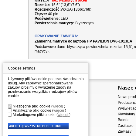
Klasa:
A+
bez wadliwych pixeli
Rozmiar:
15,6“ (13,6"x7.6")
Rozdzielczość:
WXGA (1366x768)
Złącze:
40 pin
Podświetlenie:
LED
Powierzchnia matrycy:
Błyszcząca
OPAKOWANIE ZAWIERA:
Zamienną matrycę do laptopa HP PAVILION DV6-1013EA
Podstawowe dane: błyszcząca powierzchnia, rozmiar 15,6", ro
matrycy).
Cookies settings
Używamy plików cookie podczas świadczenia
usług. Aby zapewnić spersonalizowane
Informacje
Nasze 
zakupy, prosimy o wyrażenie zgody na
przetwarzanie wszystkich rodzajów plików
cookie.
Jak kupować?
Nowe prod
Dostawa
Producenc
Niezbędne pliki cookie
(
więcej
)
Sprzedaż hurtowa
Wyświetla
Analityczne pliki cookie
(
więcej
)
Nota prawna
Klawiatury
Marketingowe pliki cookie
(
więcej
)
Regulamin
Baterie
Przetwarzanie danych osobowych
Zasilacze
Gdzie nas znajdziesz
Zawiasy