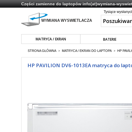
Części zamienne do laptopów
info(at)wymiana-wyswiet
Tysiące wysłany
MATRYCA / EKRAN
BATERIE
STRONA GŁÓWNA
MATRYCA / EKRAN DO LAPTOPA
HP PAVIL
>
>
HP PAVILION DV6-1013EA matryca do laptop