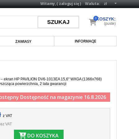
Witamy, (
zaloguj się
)
Waluta:
0
KOSZYK:
(puste)
INFORMACJE
ZAWIASY
a – ekran HP PAVILION DV6-1013EA 15,6" WXGA (1366x768)
yszcząca powierzchnia, 2 lata gwarancji
ostępny
Dostępność na magazynie 16.8.2026
ł
z VAT
ez VAT
DO KOSZYKA