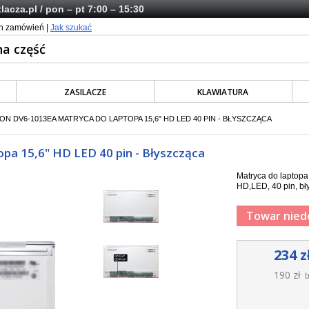
lacza.pl
/ pon – pt 7:00 – 15:30
ch zamówień |
Jak szukać
ZASILACZE
KLAWIATURA
ION DV6-1013EA MATRYCA DO LAPTOPA 15,6" HD LED 40 PIN - BŁYSZCZĄCA
a 15,6" HD LED 40 pin - Błyszcząca
Matryca do laptop
HD,LED, 40 pin, bł
Towar nied
234 z
190 zł
b