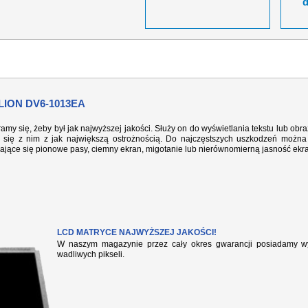
LION DV6-1013EA
ramy się, żeby był jak najwyższej jakości. Służy on do wyświetlania tekstu lub ob
się z nim z jak największą ostrożnością. Do najczęstszych uszkodzeń można 
iające się pionowe pasy, ciemny ekran, migotanie lub nierównomierną jasność ekr
LCD MATRYCE NAJWYŻSZEJ JAKOŚCI!
W naszym magazynie przez cały okres gwarancji posiadamy wył
wadliwych pikseli.