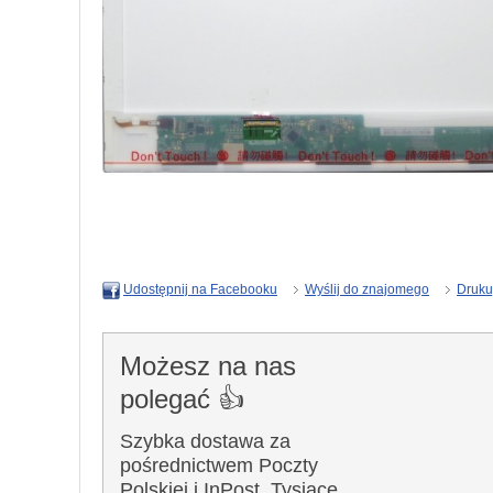
Wyślij do znajomego
Druku
Udostępnij na Facebooku
Możesz na nas
polegać 👍
Szybka dostawa za
pośrednictwem Poczty
Polskiej i InPost. Tysiące