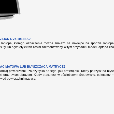
ILION DV6-1013EA?
aptopa, którego oznaczenie można znaleźć na naklejce na spodzie laptopa 
suty lub pęknięty ekran został zdemontowany, w tym przypadku model laptopa zna
AĆ MATOWĄ LUB BŁYSZCZĄCĄ MATRYCĘ?
rodzaj powierzchni i zależy tylko od tego, jaki preferujesz. Kiedy patrzysz na bł
mi oraz sytym obrazem. Kiedy pracujesz w oświetlonym środowisku, polecamy mat
ły od powierzchni matrycy.