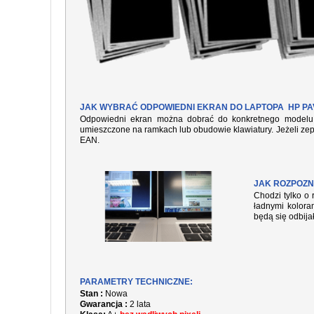
JAK WYBRAĆ ODPOWIEDNI EKRAN DO LAPTOPA HP PAV
Odpowiedni ekran można dobrać do konkretnego modelu l
umieszczone na ramkach lub obudowie klawiatury. Jeżeli zep
EAN.
JAK ROZPOZN
Chodzi tylko o 
ładnymi kolora
będą się odbija
PARAMETRY TECHNICZNE:
Stan :
Nowa
Gwarancja :
2 lata