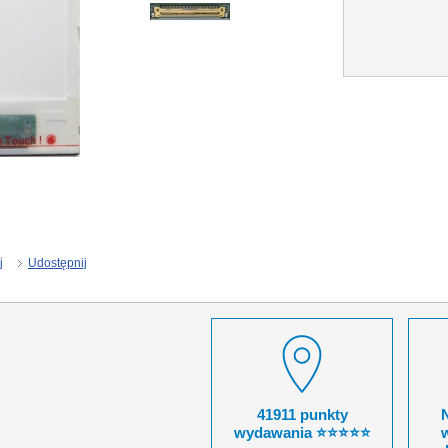
j
Udostępnij
41911 punkty
wydawania ⭐⭐⭐⭐⭐
w