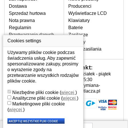
pojawiające się pionowe pasy, ciemny
Dostawa
Producenci
ekran, migotanie lub nierównomierną
Sprzedaż hurtowa
Wyświetlacze LCD
jasność ekranu.
Nota prawna
Klawiatury
Regulamin
Baterie
LCD MATRYCE
Przetwarzanie danych
Zasilacze
NAJWYŻSZEJ JAKOŚCI!
osobowych
Cookies settings
Zawiasy
W naszym magazynie przez
Gdzie nas znajdziesz
Złącza zasilania
cały okres gwarancji posiadamy
Używamy plików cookie podczas
wyłącznie wysokiej jakości
świadczenia usług. Aby zapewnić
oryginalne matryce klasy A+ bez
spersonalizowane zakupy, prosimy
Kontakt:
Twoje konto
wadliwych pikseli.
o wyrażenie zgody na
Poniedziałek - piątek
przetwarzanie wszystkich rodzajów
JAK WYBRAĆ ODPOWIEDNI EKRAN
Twoje konto
7:00 - 15:30
plików cookie.
DO LAPTOPA HP G62-B28SA?
Dane osobowe
info@wymiana-
Odpowiedni ekran można dobrać do
Adresy
wyswietlacza.pl
Niezbędne pliki cookie
(
więcej
)
konkretnego modelu laptopa, którego
Historia zamówień
Analityczne pliki cookie
(
więcej
)
oznaczenie można znaleźć na naklejce
Marketingowe pliki cookie
na spodzie laptopa lub pod baterią, bywa
(
więcej
)
również umieszczone na ramkach lub
obudowie klawiatury. Jeżeli zepsuty lub
pęknięty ekran został zdemontowany, w