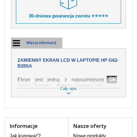
30-dniowa gwarancja zwrotu ⭐⭐⭐⭐⭐
Więcej informacji
ZAMIENNY EKRAN LCD W LAPTOPIE HP G62-
B28SA
Ekran jest jedną z najważniejszej
części laptopa, dlatego staramy się,
Cały opis
żeby był jak najwyższej jakości. Służy
on do wyświetlania tekstu lub obrazu w
różnych formach. Ponieważ może łatwo
ulec uszkodzeniu, należy obchodzić się
z nim z jak największą ostrożnością. Do
najczęstszych uszkodzeń można
Informacje
Nasze oferty
zaliczyć uszkodzenia mechaniczne np.
rozbity lub pęknięty ekran, następnie
Jak kupować?
Nowe produkty