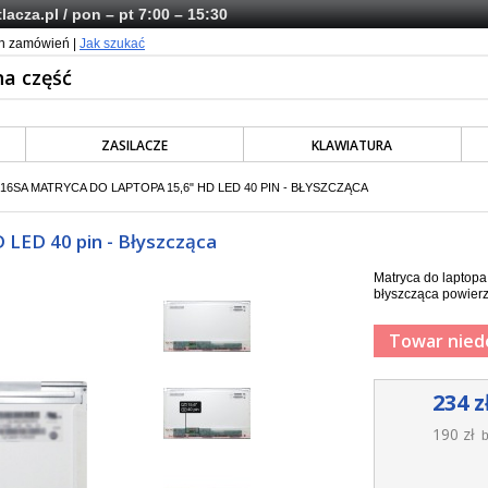
lacza.pl
/ pon – pt 7:00 – 15:30
ch zamówień |
Jak szukać
ZASILACZE
KLAWIATURA
16SA MATRYCA DO LAPTOPA 15,6" HD LED 40 PIN - BŁYSZCZĄCA
LED 40 pin - Błyszcząca
Matryca do laptop
błyszcząca powierz
Towar nied
234 z
190 zł
b