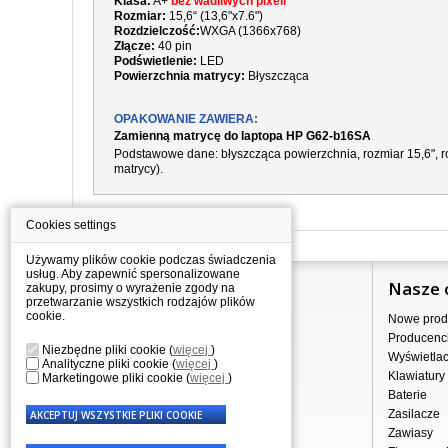
Klasa:
A+
bez wadliwych pixeli
Rozmiar:
15,6“ (13,6"x7.6")
Rozdzielczość:
WXGA (1366x768)
Złącze:
40 pin
Podświetlenie:
LED
Powierzchnia matrycy:
Błyszcząca
OPAKOWANIE ZAWIERA:
Zamienną matrycę do laptopa HP G62-b16SA
Podstawowe dane: błyszcząca powierzchnia, rozmiar 15,6", ro
matrycy).
Cookies settings
Używamy plików cookie podczas świadczenia
usług. Aby zapewnić spersonalizowane
Informacje
Nasze 
zakupy, prosimy o wyrażenie zgody na
przetwarzanie wszystkich rodzajów plików
cookie.
Jak kupować?
Nowe prod
Dostawa
Producenc
Niezbędne pliki cookie
(
więcej
)
Sprzedaż hurtowa
Wyświetla
Analityczne pliki cookie
(
więcej
)
Nota prawna
Klawiatury
Marketingowe pliki cookie
(
więcej
)
Regulamin
Baterie
Przetwarzanie danych osobowych
Zasilacze
Gdzie nas znajdziesz
Zawiasy