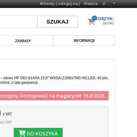
Witamy, (
zaloguj się
)
Waluta:
0
KOSZYK:
(puste)
INFORMACJE
ZAWIASY
a – ekran HP G62-b16SA 15,6" WXGA (1366x768) HD,LED, 40 pin,
chnia, 2 lata gwarancji
ostępny
Dostępność na magazynie 16.8.2026
ł
z VAT
ez VAT
DO KOSZYKA