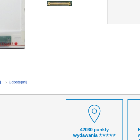
j
Udostępnij
42030 punkty
wydawania ⭐⭐⭐⭐⭐
w