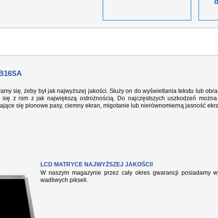
B16SA
ramy się, żeby był jak najwyższej jakości. Służy on do wyświetlania tekstu lub ob
się z nim z jak największą ostrożnością. Do najczęstszych uszkodzeń można 
iające się pionowe pasy, ciemny ekran, migotanie lub nierównomierną jasność ekr
LCD MATRYCE NAJWYŻSZEJ JAKOŚCI!
W naszym magazynie przez cały okres gwarancji posiadamy wył
wadliwych pikseli.