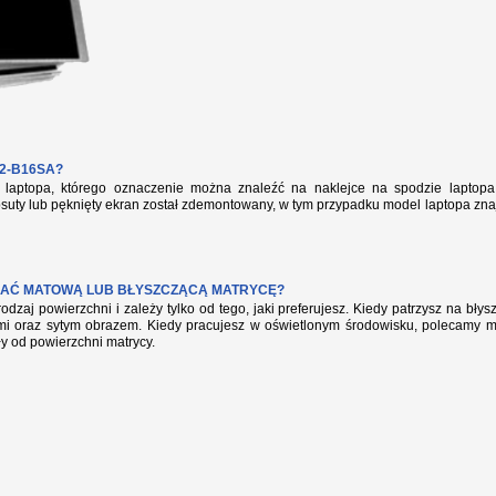
2-B16SA?
aptopa, którego oznaczenie można znaleźć na naklejce na spodzie laptopa 
suty lub pęknięty ekran został zdemontowany, w tym przypadku model laptopa zna
AĆ MATOWĄ LUB BŁYSZCZĄCĄ MATRYCĘ?
rodzaj powierzchni i zależy tylko od tego, jaki preferujesz. Kiedy patrzysz na bł
mi oraz sytym obrazem. Kiedy pracujesz w oświetlonym środowisku, polecamy mat
ły od powierzchni matrycy.