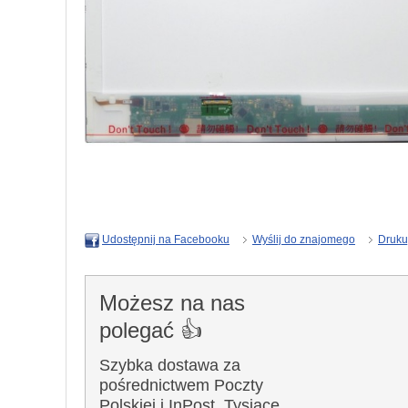
Wyślij do znajomego
Druku
Udostępnij na Facebooku
Możesz na nas
polegać 👍
Szybka dostawa za
pośrednictwem Poczty
Polskiej i InPost. Tysiące