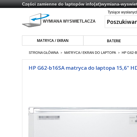
Części zamienne do laptopów
info(at)wymiana-wyswiet
Tysiące wysłany
MATRYCA / EKRAN
BATERIE
STRONA GŁÓWNA
MATRYCA / EKRAN DO LAPTOPA
HP G62-B
>
>
HP G62-b16SA matryca do laptopa 15,6" HD 