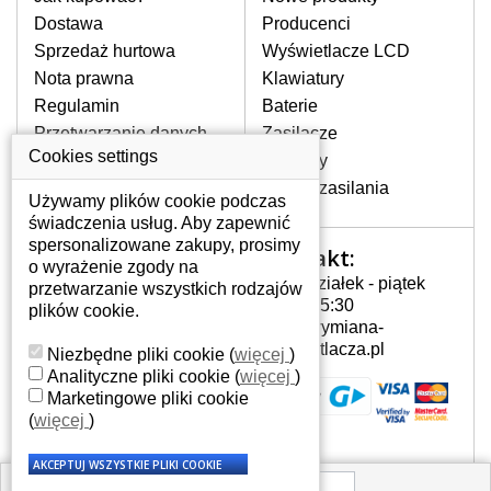
pojawiające się pionowe pasy, ciemny
Dostawa
Producenci
ekran, migotanie lub nierównomierną
Sprzedaż hurtowa
Wyświetlacze LCD
jasność ekranu.
Nota prawna
Klawiatury
Regulamin
Baterie
LCD MATRYCE
Przetwarzanie danych
Zasilacze
NAJWYŻSZEJ JAKOŚCI!
osobowych
Cookies settings
Zawiasy
W naszym magazynie przez
Gdzie nas znajdziesz
Złącza zasilania
cały okres gwarancji posiadamy
Używamy plików cookie podczas
wyłącznie wysokiej jakości
świadczenia usług. Aby zapewnić
oryginalne matryce klasy A+ bez
spersonalizowane zakupy, prosimy
Kontakt:
Twoje konto
wadliwych pikseli.
o wyrażenie zgody na
Poniedziałek - piątek
przetwarzanie wszystkich rodzajów
JAK WYBRAĆ ODPOWIEDNI EKRAN
Twoje konto
7:00 - 15:30
plików cookie.
DO LAPTOPA HP G62-B15SA?
Dane osobowe
info@wymiana-
Odpowiedni ekran można dobrać do
Adresy
wyswietlacza.pl
Niezbędne pliki cookie
(
więcej
)
konkretnego modelu laptopa, którego
Historia zamówień
Analityczne pliki cookie
(
więcej
)
oznaczenie można znaleźć na naklejce
Marketingowe pliki cookie
na spodzie laptopa lub pod baterią, bywa
(
więcej
)
również umieszczone na ramkach lub
obudowie klawiatury. Jeżeli zepsuty lub
pęknięty ekran został zdemontowany, w