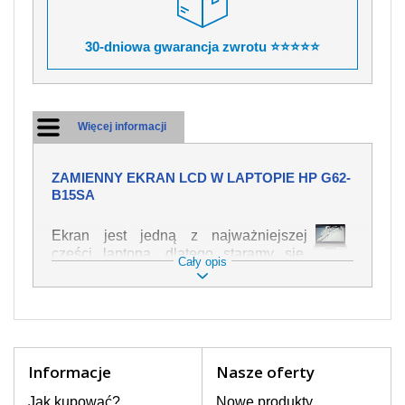
30-dniowa gwarancja zwrotu ⭐⭐⭐⭐⭐
Więcej informacji
ZAMIENNY EKRAN LCD W LAPTOPIE HP G62-
B15SA
Ekran jest jedną z najważniejszej
części laptopa, dlatego staramy się,
Cały opis
żeby był jak najwyższej jakości. Służy
on do wyświetlania tekstu lub obrazu w
różnych formach. Ponieważ może łatwo
ulec uszkodzeniu, należy obchodzić się
z nim z jak największą ostrożnością. Do
najczęstszych uszkodzeń można
Informacje
Nasze oferty
zaliczyć uszkodzenia mechaniczne np.
rozbity lub pęknięty ekran, następnie
Jak kupować?
Nowe produkty