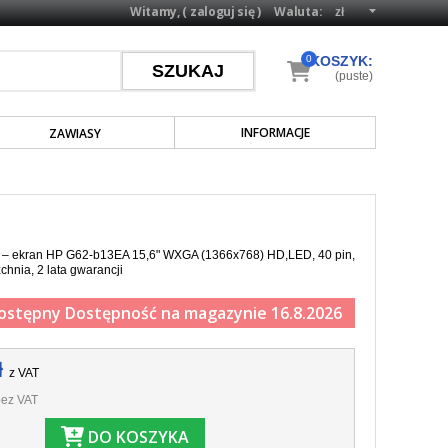
Witamy, (
zaloguj się
)
Waluta:
0
KOSZYK:
(puste)
INFORMACJE
ZAWIASY
a – ekran HP G62-b13EA 15,6" WXGA (1366x768) HD,LED, 40 pin,
chnia, 2 lata gwarancji
ostępny
Dostępność na magazynie 16.8.2026
ł
z VAT
ez VAT
DO KOSZYKA