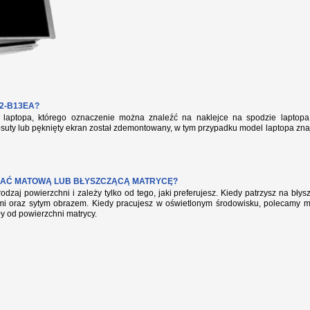
2-B13EA?
aptopa, którego oznaczenie można znaleźć na naklejce na spodzie laptopa 
suty lub pęknięty ekran został zdemontowany, w tym przypadku model laptopa zna
AĆ MATOWĄ LUB BŁYSZCZĄCĄ MATRYCĘ?
rodzaj powierzchni i zależy tylko od tego, jaki preferujesz. Kiedy patrzysz na bł
mi oraz sytym obrazem. Kiedy pracujesz w oświetlonym środowisku, polecamy mat
ły od powierzchni matrycy.