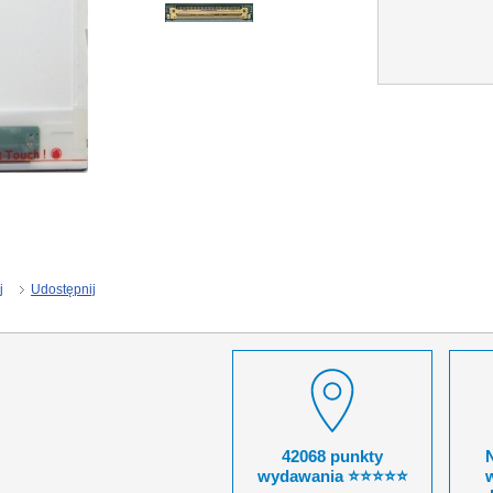
j
Udostępnij
42068 punkty
wydawania ⭐⭐⭐⭐⭐
w