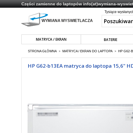
Części zamienne do laptopów
info(at)wymiana-wyswiet
Tysiące wysłany
MATRYCA / EKRAN
BATERIE
STRONA GŁÓWNA
MATRYCA / EKRAN DO LAPTOPA
HP G62-B
>
>
HP G62-b13EA matryca do laptopa 15,6" HD 