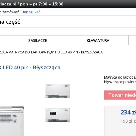
lacza.pl
/ pon – pt 7:00 – 15:30
ch zamówień |
Jak szukać
ZASILACZE
KLAWIATURA
13EA MATRYCA DO LAPTOPA 15,6" HD LED 40 PIN - BŁYSZCZĄCA
LED 40 pin - Błyszcząca
Matryca do laptop
błyszcząca powierz
Towar nied
234 z
190 zł
b