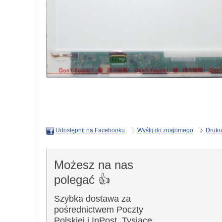
Wyślij do znajomego
Druku
Udostępnij na Facebooku
Możesz na nas
polegać 👍
Szybka dostawa za
pośrednictwem Poczty
Polskiej i InPost. Tysiące