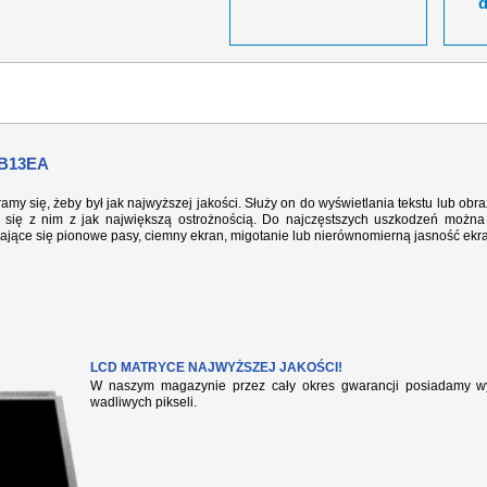
B13EA
ramy się, żeby był jak najwyższej jakości. Służy on do wyświetlania tekstu lub ob
się z nim z jak największą ostrożnością. Do najczęstszych uszkodzeń można 
iające się pionowe pasy, ciemny ekran, migotanie lub nierównomierną jasność ekr
LCD MATRYCE NAJWYŻSZEJ JAKOŚCI!
W naszym magazynie przez cały okres gwarancji posiadamy wył
wadliwych pikseli.