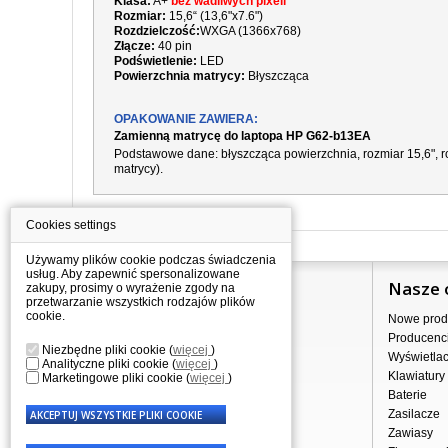
Klasa:
A+
bez wadliwych pixeli
Rozmiar:
15,6“ (13,6"x7.6")
Rozdzielczość:
WXGA (1366x768)
Złącze:
40 pin
Podświetlenie:
LED
Powierzchnia matrycy:
Błyszcząca
OPAKOWANIE ZAWIERA:
Zamienną matrycę do laptopa HP G62-b13EA
Podstawowe dane: błyszcząca powierzchnia, rozmiar 15,6", ro
matrycy).
Cookies settings
Używamy plików cookie podczas świadczenia
usług. Aby zapewnić spersonalizowane
Informacje
Nasze 
zakupy, prosimy o wyrażenie zgody na
przetwarzanie wszystkich rodzajów plików
cookie.
Jak kupować?
Nowe prod
Dostawa
Producenc
Niezbędne pliki cookie
(
więcej
)
Sprzedaż hurtowa
Wyświetla
Analityczne pliki cookie
(
więcej
)
Nota prawna
Klawiatury
Marketingowe pliki cookie
(
więcej
)
Regulamin
Baterie
Przetwarzanie danych osobowych
Zasilacze
Gdzie nas znajdziesz
Zawiasy