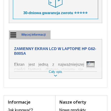
30-dniowa gwarancja zwrotu ⭐⭐⭐⭐⭐
Więcej informacji
ZAMIENNY EKRAN LCD W LAPTOPIE HP G62-
B00SA
Ekran jest jedną z najważniejszej
części laptopa, dlatego staramy się,
Cały opis
żeby był jak najwyższej jakości. Służy
on do wyświetlania tekstu lub obrazu w
różnych formach. Ponieważ może łatwo
ulec uszkodzeniu, należy obchodzić się
z nim z jak największą ostrożnością. Do
najczęstszych uszkodzeń można
Informacje
Nasze oferty
zaliczyć uszkodzenia mechaniczne np.
rozbity lub pęknięty ekran, następnie
Jak kupować?
Nowe produkty