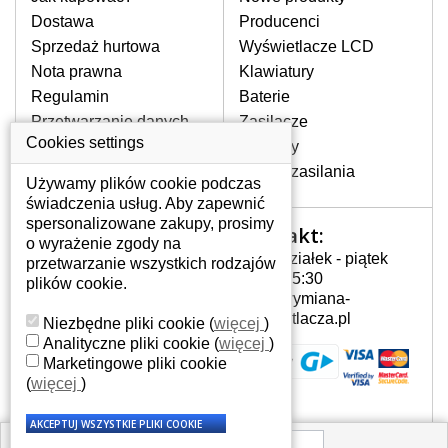
pojawiające się pionowe pasy, ciemny
Dostawa
Producenci
ekran, migotanie lub nierównomierną
Sprzedaż hurtowa
Wyświetlacze LCD
jasność ekranu.
Nota prawna
Klawiatury
Regulamin
Baterie
LCD MATRYCE
Przetwarzanie danych
Zasilacze
NAJWYŻSZEJ JAKOŚCI!
osobowych
Cookies settings
Zawiasy
W naszym magazynie przez
Gdzie nas znajdziesz
Złącza zasilania
cały okres gwarancji posiadamy
Używamy plików cookie podczas
wyłącznie wysokiej jakości
świadczenia usług. Aby zapewnić
oryginalne matryce klasy A+ bez
spersonalizowane zakupy, prosimy
Kontakt:
Twoje konto
wadliwych pikseli.
o wyrażenie zgody na
Poniedziałek - piątek
przetwarzanie wszystkich rodzajów
JAK WYBRAĆ ODPOWIEDNI EKRAN
Twoje konto
7:00 - 15:30
plików cookie.
DO LAPTOPA HP G62-B00SA?
Dane osobowe
info@wymiana-
Odpowiedni ekran można dobrać do
Adresy
wyswietlacza.pl
Niezbędne pliki cookie
(
więcej
)
konkretnego modelu laptopa, którego
Historia zamówień
Analityczne pliki cookie
(
więcej
)
oznaczenie można znaleźć na naklejce
Marketingowe pliki cookie
na spodzie laptopa lub pod baterią, bywa
(
więcej
)
również umieszczone na ramkach lub
obudowie klawiatury. Jeżeli zepsuty lub
pęknięty ekran został zdemontowany, w