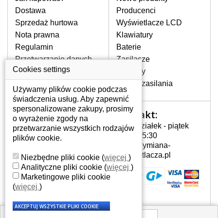
pojawiające się pionowe pasy, ciemny
Dostawa
Producenci
ekran, migotanie lub nierównomierną
Sprzedaż hurtowa
Wyświetlacze LCD
jasność ekranu.
Nota prawna
Klawiatury
Regulamin
Baterie
LCD MATRYCE
Przetwarzanie danych
Zasilacze
NAJWYŻSZEJ JAKOŚCI!
osobowych
Cookies settings
Zawiasy
W naszym magazynie przez
Gdzie nas znajdziesz
Złącza zasilania
cały okres gwarancji posiadamy
Używamy plików cookie podczas
wyłącznie wysokiej jakości
świadczenia usług. Aby zapewnić
oryginalne matryce klasy A+ bez
spersonalizowane zakupy, prosimy
Kontakt:
Twoje konto
wadliwych pikseli.
o wyrażenie zgody na
Poniedziałek - piątek
przetwarzanie wszystkich rodzajów
JAK WYBRAĆ ODPOWIEDNI EKRAN
Twoje konto
7:00 - 15:30
plików cookie.
DO LAPTOPA HP G62-A40SA?
Dane osobowe
info@wymiana-
Odpowiedni ekran można dobrać do
Adresy
wyswietlacza.pl
Niezbędne pliki cookie
(
więcej
)
konkretnego modelu laptopa, którego
Historia zamówień
Analityczne pliki cookie
(
więcej
)
oznaczenie można znaleźć na naklejce
Marketingowe pliki cookie
na spodzie laptopa lub pod baterią, bywa
(
więcej
)
również umieszczone na ramkach lub
obudowie klawiatury. Jeżeli zepsuty lub
pęknięty ekran został zdemontowany, w