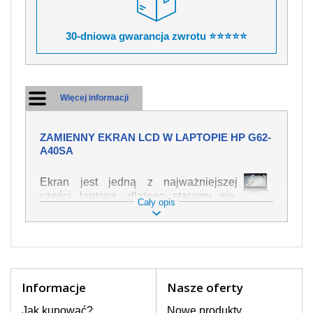
30-dniowa gwarancja zwrotu ⭐⭐⭐⭐⭐
Więcej informacji
ZAMIENNY EKRAN LCD W LAPTOPIE HP G62-
A40SA
Ekran jest jedną z najważniejszej
części laptopa, dlatego staramy się,
Cały opis
żeby był jak najwyższej jakości. Służy
on do wyświetlania tekstu lub obrazu w
różnych formach. Ponieważ może łatwo
ulec uszkodzeniu, należy obchodzić się
z nim z jak największą ostrożnością. Do
najczęstszych uszkodzeń można
Informacje
Nasze oferty
zaliczyć uszkodzenia mechaniczne np.
rozbity lub pęknięty ekran, następnie
Jak kupować?
Nowe produkty