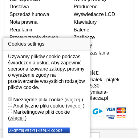
pojawiające się pionowe pasy, ciemny
Dostawa
Producenci
ekran, migotanie lub nierównomierną
Sprzedaż hurtowa
Wyświetlacze LCD
jasność ekranu.
Nota prawna
Klawiatury
Regulamin
Baterie
LCD MATRYCE
Przetwarzanie danych
Zasilacze
NAJWYŻSZEJ JAKOŚCI!
osobowych
Cookies settings
Zawiasy
W naszym magazynie przez
Gdzie nas znajdziesz
Złącza zasilania
cały okres gwarancji posiadamy
Używamy plików cookie podczas
wyłącznie wysokiej jakości
świadczenia usług. Aby zapewnić
oryginalne matryce klasy A+ bez
spersonalizowane zakupy, prosimy
Kontakt:
Twoje konto
wadliwych pikseli.
o wyrażenie zgody na
Poniedziałek - piątek
przetwarzanie wszystkich rodzajów
JAK WYBRAĆ ODPOWIEDNI EKRAN
Twoje konto
7:00 - 15:30
plików cookie.
DO LAPTOPA HP G62-A30SA?
Dane osobowe
info@wymiana-
Odpowiedni ekran można dobrać do
Adresy
wyswietlacza.pl
Niezbędne pliki cookie
(
więcej
)
konkretnego modelu laptopa, którego
Historia zamówień
Analityczne pliki cookie
(
więcej
)
oznaczenie można znaleźć na naklejce
Marketingowe pliki cookie
na spodzie laptopa lub pod baterią, bywa
(
więcej
)
również umieszczone na ramkach lub
obudowie klawiatury. Jeżeli zepsuty lub
pęknięty ekran został zdemontowany, w