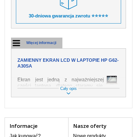
30-dniowa gwarancja zwrotu ⭐⭐⭐⭐⭐
Więcej informacji
ZAMIENNY EKRAN LCD W LAPTOPIE HP G62-
A30SA
Ekran jest jedną z najważniejszej
części laptopa, dlatego staramy się,
Cały opis
żeby był jak najwyższej jakości. Służy
on do wyświetlania tekstu lub obrazu w
różnych formach. Ponieważ może łatwo
ulec uszkodzeniu, należy obchodzić się
z nim z jak największą ostrożnością. Do
najczęstszych uszkodzeń można
Informacje
Nasze oferty
zaliczyć uszkodzenia mechaniczne np.
rozbity lub pęknięty ekran, następnie
Jak kupować?
Nowe produkty