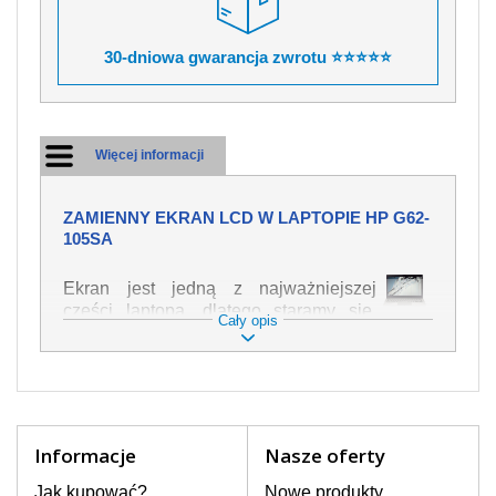
30-dniowa gwarancja zwrotu ⭐⭐⭐⭐⭐
Więcej informacji
ZAMIENNY EKRAN LCD W LAPTOPIE HP G62-
105SA
Ekran jest jedną z najważniejszej
części laptopa, dlatego staramy się,
Cały opis
żeby był jak najwyższej jakości. Służy
on do wyświetlania tekstu lub obrazu w
różnych formach. Ponieważ może łatwo
ulec uszkodzeniu, należy obchodzić się
z nim z jak największą ostrożnością. Do
najczęstszych uszkodzeń można
Informacje
Nasze oferty
zaliczyć uszkodzenia mechaniczne np.
rozbity lub pęknięty ekran, następnie
Jak kupować?
Nowe produkty