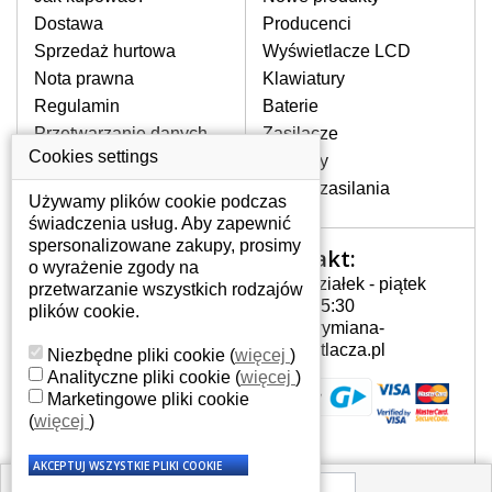
pojawiające się pionowe pasy, ciemny
Dostawa
Producenci
ekran, migotanie lub nierównomierną
Sprzedaż hurtowa
Wyświetlacze LCD
jasność ekranu.
Nota prawna
Klawiatury
Regulamin
Baterie
LCD MATRYCE
Przetwarzanie danych
Zasilacze
NAJWYŻSZEJ JAKOŚCI!
osobowych
Cookies settings
Zawiasy
W naszym magazynie przez
Gdzie nas znajdziesz
Złącza zasilania
cały okres gwarancji posiadamy
Używamy plików cookie podczas
wyłącznie wysokiej jakości
świadczenia usług. Aby zapewnić
oryginalne matryce klasy A+ bez
spersonalizowane zakupy, prosimy
Kontakt:
Twoje konto
wadliwych pikseli.
o wyrażenie zgody na
Poniedziałek - piątek
przetwarzanie wszystkich rodzajów
JAK WYBRAĆ ODPOWIEDNI EKRAN
Twoje konto
7:00 - 15:30
plików cookie.
DO LAPTOPA HP G62-105SA?
Dane osobowe
info@wymiana-
Odpowiedni ekran można dobrać do
Adresy
wyswietlacza.pl
Niezbędne pliki cookie
(
więcej
)
konkretnego modelu laptopa, którego
Historia zamówień
Analityczne pliki cookie
(
więcej
)
oznaczenie można znaleźć na naklejce
Marketingowe pliki cookie
na spodzie laptopa lub pod baterią, bywa
(
więcej
)
również umieszczone na ramkach lub
obudowie klawiatury. Jeżeli zepsuty lub
pęknięty ekran został zdemontowany, w