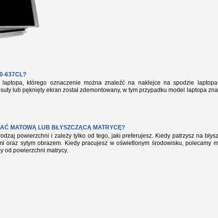
0-637CL?
aptopa, którego oznaczenie można znaleźć na naklejce na spodzie laptopa 
suty lub pęknięty ekran został zdemontowany, w tym przypadku model laptopa zna
AĆ MATOWĄ LUB BŁYSZCZĄCĄ MATRYCĘ?
rodzaj powierzchni i zależy tylko od tego, jaki preferujesz. Kiedy patrzysz na bł
mi oraz sytym obrazem. Kiedy pracujesz w oświetlonym środowisku, polecamy mat
ły od powierzchni matrycy.