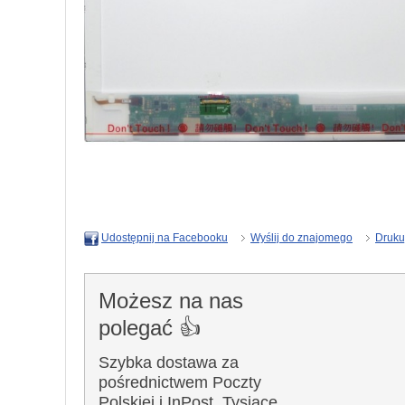
Wyślij do znajomego
Druku
Udostępnij na Facebooku
Możesz na nas
polegać 👍
Szybka dostawa za
pośrednictwem Poczty
Polskiej i InPost. Tysiące