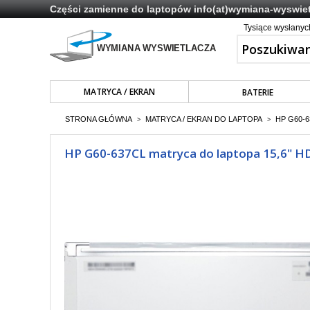
Części zamienne do laptopów
info(at)wymiana-wyswiet
Tysiące wysłany
MATRYCA / EKRAN
BATERIE
STRONA GŁÓWNA
MATRYCA / EKRAN DO LAPTOPA
HP G60-6
>
>
HP G60-637CL matryca do laptopa 15,6" HD 