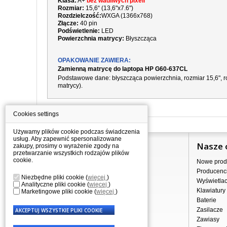
Klasa:
A+
bez wadliwych pixeli
Rozmiar:
15,6“ (13,6"x7.6")
Rozdzielczość:
WXGA (1366x768)
Złącze:
40 pin
Podświetlenie:
LED
Powierzchnia matrycy:
Błyszcząca
OPAKOWANIE ZAWIERA:
Zamienną matrycę do laptopa HP G60-637CL
Podstawowe dane: błyszcząca powierzchnia, rozmiar 15,6", ro
matrycy).
Cookies settings
Używamy plików cookie podczas świadczenia
usług. Aby zapewnić spersonalizowane
Informacje
Nasze 
zakupy, prosimy o wyrażenie zgody na
przetwarzanie wszystkich rodzajów plików
cookie.
Jak kupować?
Nowe prod
Dostawa
Producenc
Niezbędne pliki cookie
(
więcej
)
Sprzedaż hurtowa
Wyświetla
Analityczne pliki cookie
(
więcej
)
Nota prawna
Klawiatury
Marketingowe pliki cookie
(
więcej
)
Regulamin
Baterie
Przetwarzanie danych osobowych
Zasilacze
Gdzie nas znajdziesz
Zawiasy