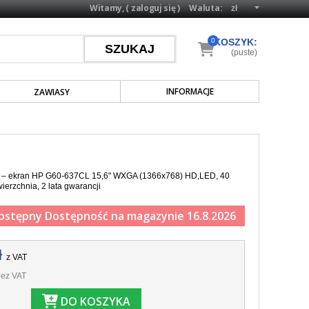
Witamy, (
zaloguj się
)
Waluta:
0
KOSZYK:
(puste)
INFORMACJE
ZAWIASY
a – ekran HP G60-637CL 15,6" WXGA (1366x768) HD,LED, 40
ierzchnia, 2 lata gwarancji
ostępny
Dostępność na magazynie 16.8.2026
ł
z VAT
ez VAT
DO KOSZYKA