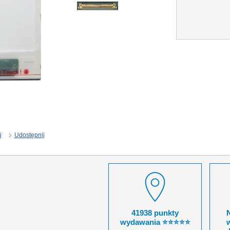
j
Udostępnij
41938 punkty
wydawania ⭐⭐⭐⭐⭐
w