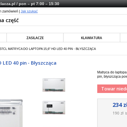
lacza.pl
/ pon – pt 7:00 – 15:30
ch zamówień |
Jak szukać
ZASILACZE
KLAWIATURA
37CL MATRYCA DO LAPTOPA 15,6" HD LED 40 PIN - BŁYSZCZĄCA
LED 40 pin - Błyszcząca
Matryca do laptop
pin, błyszcząca pow
Towar nied
234 z
190 zł
b