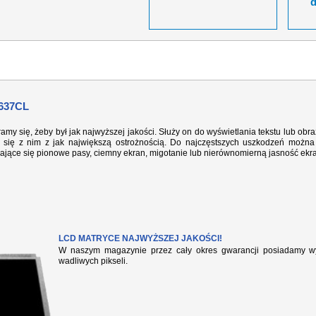
637CL
ramy się, żeby był jak najwyższej jakości. Służy on do wyświetlania tekstu lub ob
się z nim z jak największą ostrożnością. Do najczęstszych uszkodzeń można 
iające się pionowe pasy, ciemny ekran, migotanie lub nierównomierną jasność ekr
LCD MATRYCE NAJWYŻSZEJ JAKOŚCI!
W naszym magazynie przez cały okres gwarancji posiadamy wył
wadliwych pikseli.