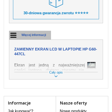
30-dniowa gwarancja zwrotu ⭐⭐⭐⭐⭐
Więcej informacji
ZAMIENNY EKRAN LCD W LAPTOPIE HP G60-
447CL
Ekran jest jedną z najważniejszej
części laptopa, dlatego staramy się,
Cały opis
żeby był jak najwyższej jakości. Służy
on do wyświetlania tekstu lub obrazu w
różnych formach. Ponieważ może łatwo
ulec uszkodzeniu, należy obchodzić się
z nim z jak największą ostrożnością. Do
najczęstszych uszkodzeń można
Informacje
Nasze oferty
zaliczyć uszkodzenia mechaniczne np.
rozbity lub pęknięty ekran, następnie
Jak kupować?
Nowe produkty