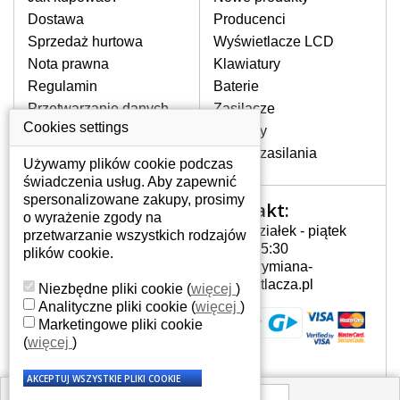
pojawiające się pionowe pasy, ciemny
Dostawa
Producenci
ekran, migotanie lub nierównomierną
Sprzedaż hurtowa
Wyświetlacze LCD
jasność ekranu.
Nota prawna
Klawiatury
Regulamin
Baterie
LCD MATRYCE
Przetwarzanie danych
Zasilacze
NAJWYŻSZEJ JAKOŚCI!
osobowych
Cookies settings
Zawiasy
W naszym magazynie przez
Gdzie nas znajdziesz
Złącza zasilania
cały okres gwarancji posiadamy
Używamy plików cookie podczas
wyłącznie wysokiej jakości
świadczenia usług. Aby zapewnić
oryginalne matryce klasy A+ bez
spersonalizowane zakupy, prosimy
Kontakt:
Twoje konto
wadliwych pikseli.
o wyrażenie zgody na
Poniedziałek - piątek
przetwarzanie wszystkich rodzajów
JAK WYBRAĆ ODPOWIEDNI EKRAN
Twoje konto
7:00 - 15:30
plików cookie.
DO LAPTOPA HP G60-447CL?
Dane osobowe
info@wymiana-
Odpowiedni ekran można dobrać do
Adresy
wyswietlacza.pl
Niezbędne pliki cookie
(
więcej
)
konkretnego modelu laptopa, którego
Historia zamówień
Analityczne pliki cookie
(
więcej
)
oznaczenie można znaleźć na naklejce
Marketingowe pliki cookie
na spodzie laptopa lub pod baterią, bywa
(
więcej
)
również umieszczone na ramkach lub
obudowie klawiatury. Jeżeli zepsuty lub
pęknięty ekran został zdemontowany, w