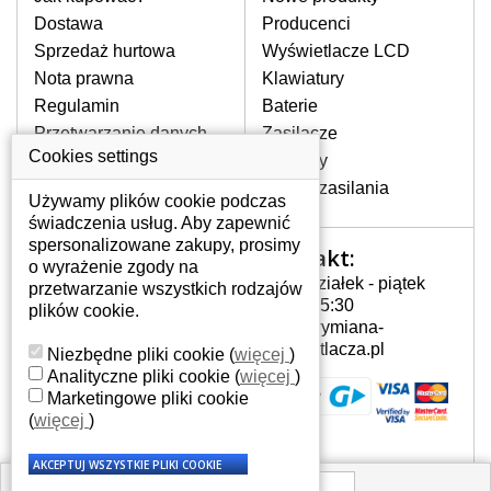
pojawiające się pionowe pasy, ciemny
Dostawa
Producenci
ekran, migotanie lub nierównomierną
Sprzedaż hurtowa
Wyświetlacze LCD
jasność ekranu.
Nota prawna
Klawiatury
Regulamin
Baterie
LCD MATRYCE
Przetwarzanie danych
Zasilacze
NAJWYŻSZEJ JAKOŚCI!
osobowych
Cookies settings
Zawiasy
W naszym magazynie przez
Gdzie nas znajdziesz
Złącza zasilania
cały okres gwarancji posiadamy
Używamy plików cookie podczas
wyłącznie wysokiej jakości
świadczenia usług. Aby zapewnić
oryginalne matryce klasy A+ bez
spersonalizowane zakupy, prosimy
Kontakt:
Twoje konto
wadliwych pikseli.
o wyrażenie zgody na
Poniedziałek - piątek
przetwarzanie wszystkich rodzajów
JAK WYBRAĆ ODPOWIEDNI EKRAN
Twoje konto
7:00 - 15:30
plików cookie.
DO LAPTOPA HP G60-215EM?
Dane osobowe
info@wymiana-
Odpowiedni ekran można dobrać do
Adresy
wyswietlacza.pl
Niezbędne pliki cookie
(
więcej
)
konkretnego modelu laptopa, którego
Historia zamówień
Analityczne pliki cookie
(
więcej
)
oznaczenie można znaleźć na naklejce
Marketingowe pliki cookie
na spodzie laptopa lub pod baterią, bywa
(
więcej
)
również umieszczone na ramkach lub
obudowie klawiatury. Jeżeli zepsuty lub
pęknięty ekran został zdemontowany, w