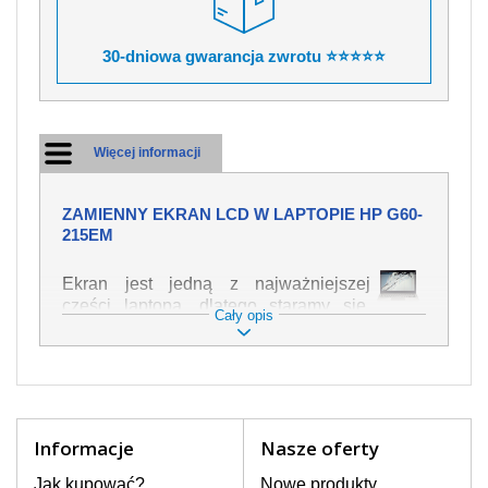
30-dniowa gwarancja zwrotu ⭐⭐⭐⭐⭐
Więcej informacji
ZAMIENNY EKRAN LCD W LAPTOPIE HP G60-
215EM
Ekran jest jedną z najważniejszej
części laptopa, dlatego staramy się,
Cały opis
żeby był jak najwyższej jakości. Służy
on do wyświetlania tekstu lub obrazu w
różnych formach. Ponieważ może łatwo
ulec uszkodzeniu, należy obchodzić się
z nim z jak największą ostrożnością. Do
najczęstszych uszkodzeń można
Informacje
Nasze oferty
zaliczyć uszkodzenia mechaniczne np.
rozbity lub pęknięty ekran, następnie
Jak kupować?
Nowe produkty