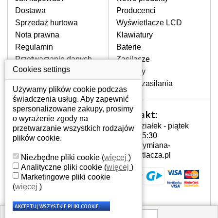
pojawiające się pionowe pasy, ciemny
Dostawa
Producenci
ekran, migotanie lub nierównomierną
Sprzedaż hurtowa
Wyświetlacze LCD
jasność ekranu.
Nota prawna
Klawiatury
Regulamin
Baterie
LCD MATRYCE
Przetwarzanie danych
Zasilacze
NAJWYŻSZEJ JAKOŚCI!
osobowych
Cookies settings
Zawiasy
W naszym magazynie przez
Gdzie nas znajdziesz
Złącza zasilania
cały okres gwarancji posiadamy
Używamy plików cookie podczas
wyłącznie wysokiej jakości
świadczenia usług. Aby zapewnić
oryginalne matryce klasy A+ bez
spersonalizowane zakupy, prosimy
Kontakt:
Twoje konto
wadliwych pikseli.
o wyrażenie zgody na
Poniedziałek - piątek
przetwarzanie wszystkich rodzajów
JAK WYBRAĆ ODPOWIEDNI EKRAN
Twoje konto
7:00 - 15:30
plików cookie.
DO LAPTOPA HP G56-106EA?
Dane osobowe
info@wymiana-
Odpowiedni ekran można dobrać do
Adresy
wyswietlacza.pl
Niezbędne pliki cookie
(
więcej
)
konkretnego modelu laptopa, którego
Historia zamówień
Analityczne pliki cookie
(
więcej
)
oznaczenie można znaleźć na naklejce
Marketingowe pliki cookie
na spodzie laptopa lub pod baterią, bywa
(
więcej
)
również umieszczone na ramkach lub
obudowie klawiatury. Jeżeli zepsuty lub
pęknięty ekran został zdemontowany, w