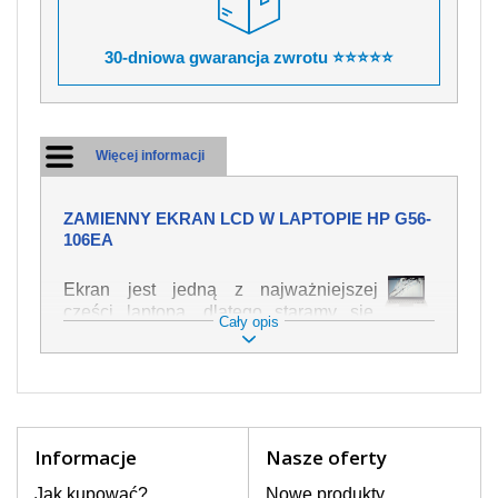
30-dniowa gwarancja zwrotu ⭐⭐⭐⭐⭐
Więcej informacji
ZAMIENNY EKRAN LCD W LAPTOPIE HP G56-
106EA
Ekran jest jedną z najważniejszej
części laptopa, dlatego staramy się,
Cały opis
żeby był jak najwyższej jakości. Służy
on do wyświetlania tekstu lub obrazu w
różnych formach. Ponieważ może łatwo
ulec uszkodzeniu, należy obchodzić się
z nim z jak największą ostrożnością. Do
najczęstszych uszkodzeń można
Informacje
Nasze oferty
zaliczyć uszkodzenia mechaniczne np.
rozbity lub pęknięty ekran, następnie
Jak kupować?
Nowe produkty