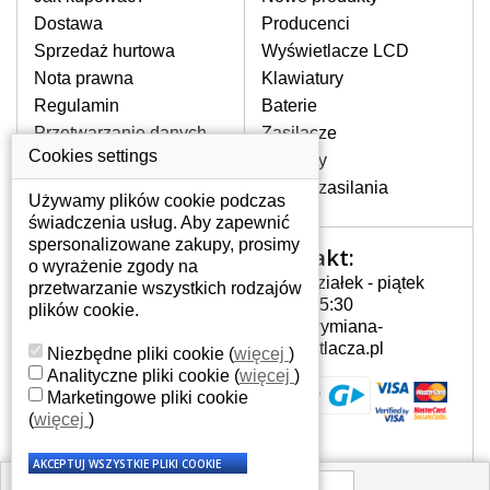
pojawiające się pionowe pasy, ciemny
Dostawa
Producenci
ekran, migotanie lub nierównomierną
Sprzedaż hurtowa
Wyświetlacze LCD
jasność ekranu.
Nota prawna
Klawiatury
Regulamin
Baterie
LCD MATRYCE
Przetwarzanie danych
Zasilacze
NAJWYŻSZEJ JAKOŚCI!
osobowych
Cookies settings
Zawiasy
W naszym magazynie przez
Gdzie nas znajdziesz
Złącza zasilania
cały okres gwarancji posiadamy
Używamy plików cookie podczas
wyłącznie wysokiej jakości
świadczenia usług. Aby zapewnić
oryginalne matryce klasy A+ bez
spersonalizowane zakupy, prosimy
Kontakt:
Twoje konto
wadliwych pikseli.
o wyrażenie zgody na
Poniedziałek - piątek
przetwarzanie wszystkich rodzajów
JAK WYBRAĆ ODPOWIEDNI EKRAN
Twoje konto
7:00 - 15:30
plików cookie.
DO LAPTOPA ASUS D550CA-BH01?
Dane osobowe
info@wymiana-
Odpowiedni ekran można dobrać do
Adresy
wyswietlacza.pl
Niezbędne pliki cookie
(
więcej
)
konkretnego modelu laptopa, którego
Historia zamówień
Analityczne pliki cookie
(
więcej
)
oznaczenie można znaleźć na naklejce
Marketingowe pliki cookie
na spodzie laptopa lub pod baterią, bywa
(
więcej
)
również umieszczone na ramkach lub
obudowie klawiatury. Jeżeli zepsuty lub
pęknięty ekran został zdemontowany, w