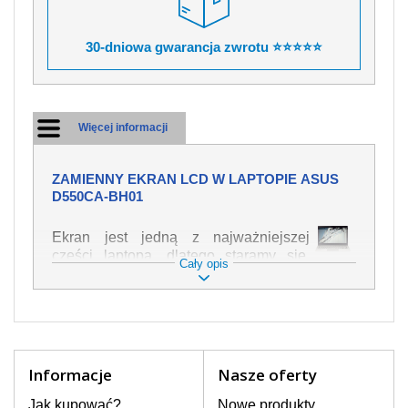
30-dniowa gwarancja zwrotu ⭐⭐⭐⭐⭐
Więcej informacji
ZAMIENNY EKRAN LCD W LAPTOPIE ASUS
D550CA-BH01
Ekran jest jedną z najważniejszej
części laptopa, dlatego staramy się,
Cały opis
żeby był jak najwyższej jakości. Służy
on do wyświetlania tekstu lub obrazu w
różnych formach. Ponieważ może łatwo
ulec uszkodzeniu, należy obchodzić się
z nim z jak największą ostrożnością. Do
najczęstszych uszkodzeń można
Informacje
Nasze oferty
zaliczyć uszkodzenia mechaniczne np.
rozbity lub pęknięty ekran, następnie
Jak kupować?
Nowe produkty