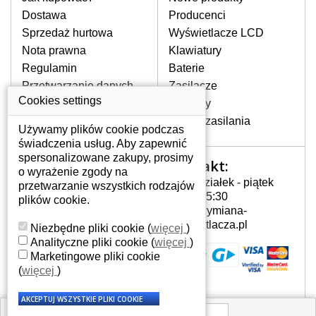
pojawiające się pionowe pasy, ciemny
Dostawa
Producenci
ekran, migotanie lub nierównomierną
Sprzedaż hurtowa
Wyświetlacze LCD
jasność ekranu.
Nota prawna
Klawiatury
Regulamin
Baterie
LCD MATRYCE
Przetwarzanie danych
Zasilacze
NAJWYŻSZEJ JAKOŚCI!
osobowych
Cookies settings
Zawiasy
W naszym magazynie przez
Gdzie nas znajdziesz
Złącza zasilania
cały okres gwarancji posiadamy
Używamy plików cookie podczas
wyłącznie wysokiej jakości
świadczenia usług. Aby zapewnić
oryginalne matryce klasy A+ bez
spersonalizowane zakupy, prosimy
Kontakt:
Twoje konto
wadliwych pikseli.
o wyrażenie zgody na
Poniedziałek - piątek
przetwarzanie wszystkich rodzajów
JAK WYBRAĆ ODPOWIEDNI EKRAN
Twoje konto
7:00 - 15:30
plików cookie.
DO LAPTOPA GATEWAY NV5614U?
Dane osobowe
info@wymiana-
Odpowiedni ekran można dobrać do
Adresy
wyswietlacza.pl
Niezbędne pliki cookie
(
więcej
)
konkretnego modelu laptopa, którego
Historia zamówień
Analityczne pliki cookie
(
więcej
)
oznaczenie można znaleźć na naklejce
Marketingowe pliki cookie
na spodzie laptopa lub pod baterią, bywa
(
więcej
)
również umieszczone na ramkach lub
obudowie klawiatury. Jeżeli zepsuty lub
pęknięty ekran został zdemontowany, w