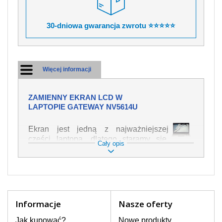
30-dniowa gwarancja zwrotu ⭐⭐⭐⭐⭐
Więcej informacji
ZAMIENNY EKRAN LCD W
LAPTOPIE GATEWAY NV5614U
Ekran jest jedną z najważniejszej
części laptopa, dlatego staramy się,
Cały opis
żeby był jak najwyższej jakości. Służy
on do wyświetlania tekstu lub obrazu w
różnych formach. Ponieważ może łatwo
ulec uszkodzeniu, należy obchodzić się
z nim z jak największą ostrożnością. Do
najczęstszych uszkodzeń można
Informacje
Nasze oferty
zaliczyć uszkodzenia mechaniczne np.
rozbity lub pęknięty ekran, następnie
Jak kupować?
Nowe produkty