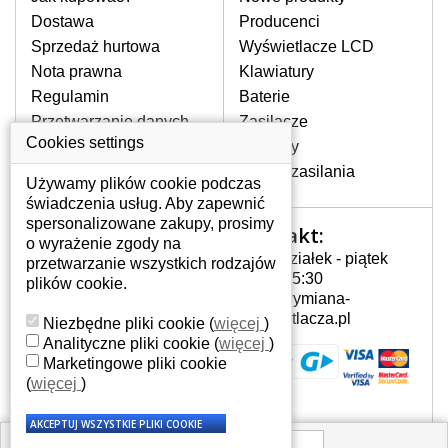
pojawiające się pionowe pasy, ciemny
Dostawa
Producenci
ekran, migotanie lub nierównomierną
Sprzedaż hurtowa
Wyświetlacze LCD
jasność ekranu.
Nota prawna
Klawiatury
Regulamin
Baterie
LCD MATRYCE
Przetwarzanie danych
Zasilacze
NAJWYŻSZEJ JAKOŚCI!
osobowych
Cookies settings
Zawiasy
W naszym magazynie przez
Gdzie nas znajdziesz
Złącza zasilania
cały okres gwarancji posiadamy
Używamy plików cookie podczas
wyłącznie wysokiej jakości
świadczenia usług. Aby zapewnić
oryginalne matryce klasy A+ bez
spersonalizowane zakupy, prosimy
Kontakt:
Twoje konto
wadliwych pikseli.
o wyrażenie zgody na
Poniedziałek - piątek
przetwarzanie wszystkich rodzajów
JAK WYBRAĆ ODPOWIEDNI EKRAN
Twoje konto
7:00 - 15:30
plików cookie.
DO LAPTOPA GATEWAY NV5606U?
Dane osobowe
info@wymiana-
Odpowiedni ekran można dobrać do
Adresy
wyswietlacza.pl
Niezbędne pliki cookie
(
więcej
)
konkretnego modelu laptopa, którego
Historia zamówień
Analityczne pliki cookie
(
więcej
)
oznaczenie można znaleźć na naklejce
Marketingowe pliki cookie
na spodzie laptopa lub pod baterią, bywa
(
więcej
)
również umieszczone na ramkach lub
obudowie klawiatury. Jeżeli zepsuty lub
pęknięty ekran został zdemontowany, w