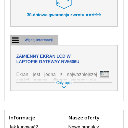
30-dniowa gwarancja zwrotu ⭐⭐⭐⭐⭐
Więcej informacji
ZAMIENNY EKRAN LCD W
LAPTOPIE GATEWAY NV5606U
Ekran jest jedną z najważniejszej
części laptopa, dlatego staramy się,
Cały opis
żeby był jak najwyższej jakości. Służy
on do wyświetlania tekstu lub obrazu w
różnych formach. Ponieważ może łatwo
ulec uszkodzeniu, należy obchodzić się
z nim z jak największą ostrożnością. Do
najczęstszych uszkodzeń można
Informacje
Nasze oferty
zaliczyć uszkodzenia mechaniczne np.
rozbity lub pęknięty ekran, następnie
Jak kupować?
Nowe produkty