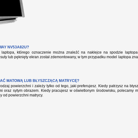
WAY NV53A82U?
aptopa, którego oznaczenie można znaleźć na naklejce na spodzie laptopa 
suty lub pęknięty ekran został zdemontowany, w tym przypadku model laptopa zna
AĆ MATOWĄ LUB BŁYSZCZĄCĄ MATRYCĘ?
rodzaj powierzchni i zależy tylko od tego, jaki preferujesz. Kiedy patrzysz na bł
mi oraz sytym obrazem. Kiedy pracujesz w oświetlonym środowisku, polecamy mat
ły od powierzchni matrycy.