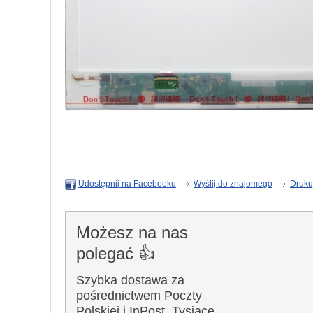
Wyślij do znajomego
Druku
Udostępnij na Facebooku
Możesz na nas
polegać 👍
Szybka dostawa za
pośrednictwem Poczty
Polskiej i InPost. Tysiące