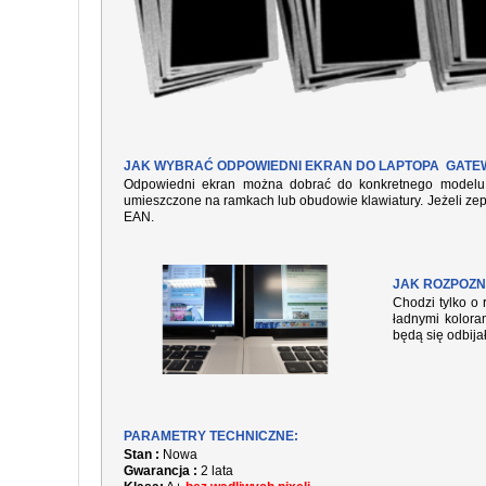
JAK WYBRAĆ ODPOWIEDNI EKRAN DO LAPTOPA GATE
Odpowiedni ekran można dobrać do konkretnego modelu l
umieszczone na ramkach lub obudowie klawiatury. Jeżeli zep
EAN.
JAK ROZPOZN
Chodzi tylko o 
ładnymi kolora
będą się odbija
PARAMETRY TECHNICZNE:
Stan :
Nowa
Gwarancja :
2 lata