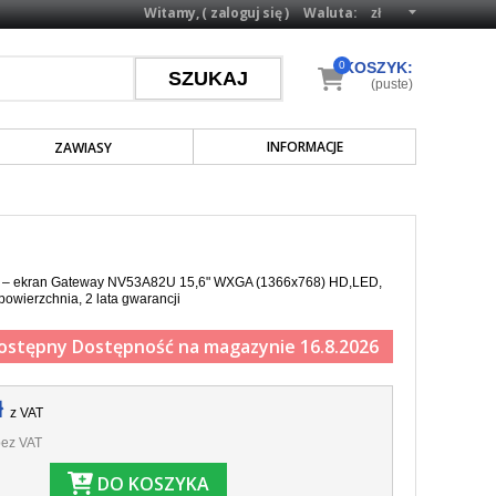
Witamy, (
zaloguj się
)
Waluta:
0
KOSZYK:
(puste)
INFORMACJE
ZAWIASY
a – ekran Gateway NV53A82U 15,6" WXGA (1366x768) HD,LED,
powierzchnia, 2 lata gwarancji
ostępny
Dostępność na magazynie 16.8.2026
ł
z VAT
ez VAT
DO KOSZYKA