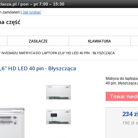
lacza.pl
/ pon – pt 7:00 – 15:30
ch zamówień |
Jak szukać
ZASILACZE
KLAWIATURA
NV53A82U MATRYCA DO LAPTOPA 15,6" HD LED 40 PIN - BŁYSZCZĄCA
" HD LED 40 pin - Błyszcząca
Matryca do laptop
40 pin, błyszcząca 
Towar nied
234 z
190 zł
b