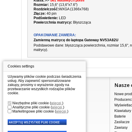
Klasa:
A+
bez wadliwych pixeli
Rozmiar:
15,6“ (13,6"x7.6")
Rozdzielczość:
WXGA (1366x768)
Złącze:
40 pin
Podświetlenie:
LED
Powierzchnia matrycy:
Błyszcząca
OPAKOWANIE ZAWIERA:
Zamienną matrycę do laptopa Gateway NV53A82U
Podstawowe dane: błyszcząca powierzchnia, rozmiar 15,6", ro
matrycy).
Cookies settings
Używamy plików cookie podczas świadczenia
usług. Aby zapewnić spersonalizowane
Informacje
Nasze 
zakupy, prosimy o wyrażenie zgody na
przetwarzanie wszystkich rodzajów plików
cookie.
Jak kupować?
Nowe prod
Dostawa
Producenc
Niezbędne pliki cookie
(
więcej
)
Sprzedaż hurtowa
Wyświetla
Analityczne pliki cookie
(
więcej
)
Nota prawna
Klawiatury
Marketingowe pliki cookie
(
więcej
)
Regulamin
Baterie
Przetwarzanie danych osobowych
Zasilacze
Gdzie nas znajdziesz
Zawiasy