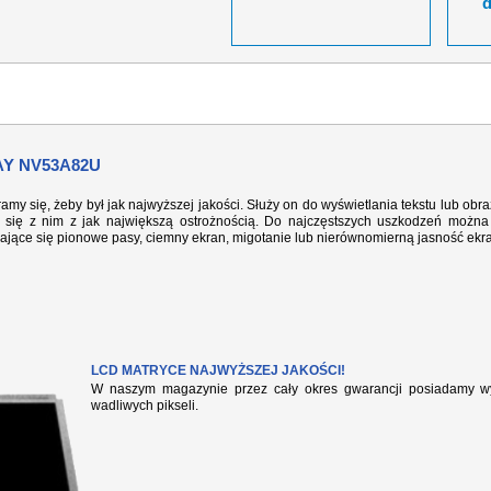
Y NV53A82U
ramy się, żeby był jak najwyższej jakości. Służy on do wyświetlania tekstu lub ob
się z nim z jak największą ostrożnością. Do najczęstszych uszkodzeń można 
iające się pionowe pasy, ciemny ekran, migotanie lub nierównomierną jasność ekr
LCD MATRYCE NAJWYŻSZEJ JAKOŚCI!
W naszym magazynie przez cały okres gwarancji posiadamy wył
wadliwych pikseli.