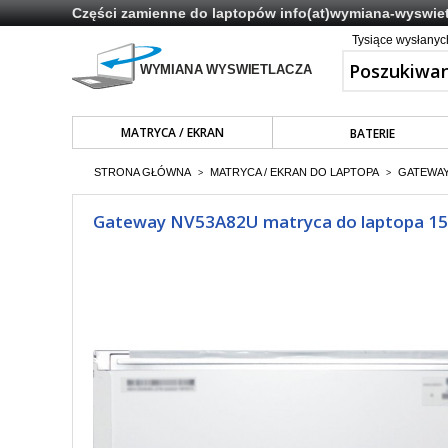
Części zamienne do laptopów
info(at)wymiana-wyswiet
Tysiące wysłany
MATRYCA / EKRAN
BATERIE
STRONA GŁÓWNA
MATRYCA / EKRAN DO LAPTOPA
GATEWAY 
>
>
Gateway NV53A82U matryca do laptopa 15,6