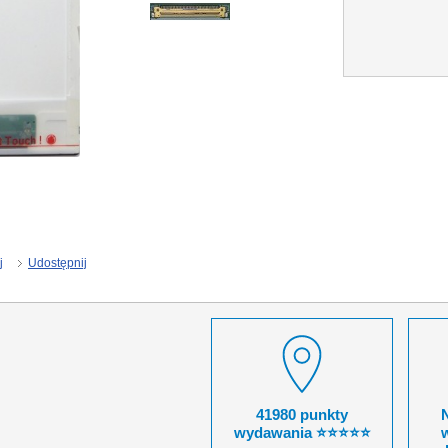
j
Udostępnij
41980 punkty
wydawania ⭐⭐⭐⭐⭐
w