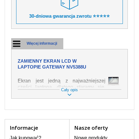
30-dniowa gwarancja zwrotu ⭐⭐⭐⭐⭐
Więcej informacji
ZAMIENNY EKRAN LCD W
LAPTOPIE GATEWAY NV5388U
Ekran jest jedną z najważniejszej
części laptopa, dlatego staramy się,
Cały opis
żeby był jak najwyższej jakości. Służy
on do wyświetlania tekstu lub obrazu w
różnych formach. Ponieważ może łatwo
ulec uszkodzeniu, należy obchodzić się
z nim z jak największą ostrożnością. Do
najczęstszych uszkodzeń można
Informacje
Nasze oferty
zaliczyć uszkodzenia mechaniczne np.
rozbity lub pęknięty ekran, następnie
Jak kupować?
Nowe produkty