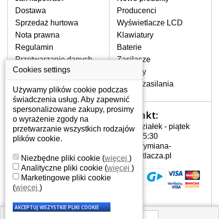
pojawiające się pionowe pasy, ciemny
Dostawa
Producenci
ekran, migotanie lub nierównomierną
Sprzedaż hurtowa
Wyświetlacze LCD
jasność ekranu.
Nota prawna
Klawiatury
Regulamin
Baterie
LCD MATRYCE
Przetwarzanie danych
Zasilacze
NAJWYŻSZEJ JAKOŚCI!
osobowych
Cookies settings
Zawiasy
W naszym magazynie przez
Gdzie nas znajdziesz
Złącza zasilania
cały okres gwarancji posiadamy
Używamy plików cookie podczas
wyłącznie wysokiej jakości
świadczenia usług. Aby zapewnić
oryginalne matryce klasy A+ bez
spersonalizowane zakupy, prosimy
Kontakt:
Twoje konto
wadliwych pikseli.
o wyrażenie zgody na
Poniedziałek - piątek
przetwarzanie wszystkich rodzajów
JAK WYBRAĆ ODPOWIEDNI EKRAN
Twoje konto
7:00 - 15:30
plików cookie.
DO LAPTOPA GATEWAY NV5388U?
Dane osobowe
info@wymiana-
Odpowiedni ekran można dobrać do
Adresy
wyswietlacza.pl
Niezbędne pliki cookie
(
więcej
)
konkretnego modelu laptopa, którego
Historia zamówień
Analityczne pliki cookie
(
więcej
)
oznaczenie można znaleźć na naklejce
Marketingowe pliki cookie
na spodzie laptopa lub pod baterią, bywa
(
więcej
)
również umieszczone na ramkach lub
obudowie klawiatury. Jeżeli zepsuty lub
pęknięty ekran został zdemontowany, w