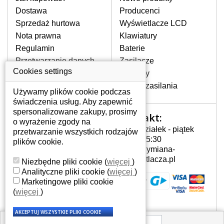
pojawiające się pionowe pasy, ciemny
Dostawa
Producenci
ekran, migotanie lub nierównomierną
Sprzedaż hurtowa
Wyświetlacze LCD
jasność ekranu.
Nota prawna
Klawiatury
Regulamin
Baterie
LCD MATRYCE
Przetwarzanie danych
Zasilacze
NAJWYŻSZEJ JAKOŚCI!
osobowych
Cookies settings
Zawiasy
W naszym magazynie przez
Gdzie nas znajdziesz
Złącza zasilania
cały okres gwarancji posiadamy
Używamy plików cookie podczas
wyłącznie wysokiej jakości
świadczenia usług. Aby zapewnić
oryginalne matryce klasy A+ bez
spersonalizowane zakupy, prosimy
Kontakt:
Twoje konto
wadliwych pikseli.
o wyrażenie zgody na
Poniedziałek - piątek
przetwarzanie wszystkich rodzajów
JAK WYBRAĆ ODPOWIEDNI EKRAN
Twoje konto
7:00 - 15:30
plików cookie.
DO LAPTOPA GATEWAY NV5336U?
Dane osobowe
info@wymiana-
Odpowiedni ekran można dobrać do
Adresy
wyswietlacza.pl
Niezbędne pliki cookie
(
więcej
)
konkretnego modelu laptopa, którego
Historia zamówień
Analityczne pliki cookie
(
więcej
)
oznaczenie można znaleźć na naklejce
Marketingowe pliki cookie
na spodzie laptopa lub pod baterią, bywa
(
więcej
)
również umieszczone na ramkach lub
obudowie klawiatury. Jeżeli zepsuty lub
pęknięty ekran został zdemontowany, w