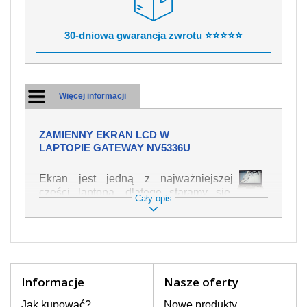
30-dniowa gwarancja zwrotu ⭐⭐⭐⭐⭐
Więcej informacji
ZAMIENNY EKRAN LCD W
LAPTOPIE GATEWAY NV5336U
Ekran jest jedną z najważniejszej
części laptopa, dlatego staramy się,
Cały opis
żeby był jak najwyższej jakości. Służy
on do wyświetlania tekstu lub obrazu w
różnych formach. Ponieważ może łatwo
ulec uszkodzeniu, należy obchodzić się
z nim z jak największą ostrożnością. Do
najczęstszych uszkodzeń można
Informacje
Nasze oferty
zaliczyć uszkodzenia mechaniczne np.
rozbity lub pęknięty ekran, następnie
Jak kupować?
Nowe produkty