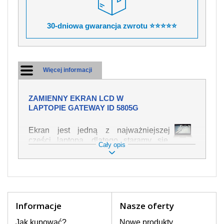
30-dniowa gwarancja zwrotu ⭐⭐⭐⭐⭐
Więcej informacji
ZAMIENNY EKRAN LCD W
LAPTOPIE GATEWAY ID 5805G
Ekran jest jedną z najważniejszej
części laptopa, dlatego staramy się,
Cały opis
żeby był jak najwyższej jakości. Służy
on do wyświetlania tekstu lub obrazu w
różnych formach. Ponieważ może łatwo
ulec uszkodzeniu, należy obchodzić się
z nim z jak największą ostrożnością. Do
najczęstszych uszkodzeń można
Informacje
Nasze oferty
zaliczyć uszkodzenia mechaniczne np.
rozbity lub pęknięty ekran, następnie
Jak kupować?
Nowe produkty