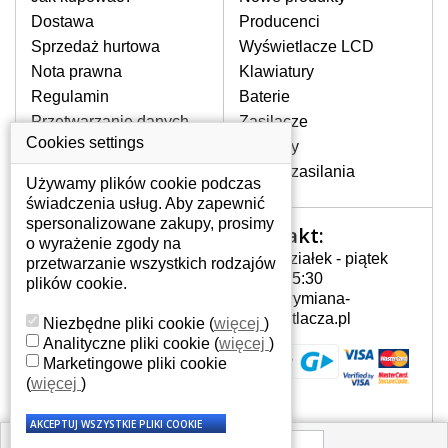
pojawiające się pionowe pasy, ciemny
Dostawa
Producenci
ekran, migotanie lub nierównomierną
Sprzedaż hurtowa
Wyświetlacze LCD
jasność ekranu.
Nota prawna
Klawiatury
Regulamin
Baterie
LCD MATRYCE
Przetwarzanie danych
Zasilacze
NAJWYŻSZEJ JAKOŚCI!
osobowych
Cookies settings
Zawiasy
W naszym magazynie przez
Gdzie nas znajdziesz
Złącza zasilania
cały okres gwarancji posiadamy
Używamy plików cookie podczas
wyłącznie wysokiej jakości
świadczenia usług. Aby zapewnić
oryginalne matryce klasy A+ bez
spersonalizowane zakupy, prosimy
Kontakt:
Twoje konto
wadliwych pikseli.
o wyrażenie zgody na
Poniedziałek - piątek
przetwarzanie wszystkich rodzajów
JAK WYBRAĆ ODPOWIEDNI EKRAN
Twoje konto
7:00 - 15:30
plików cookie.
DO LAPTOPA GATEWAY ID 5805G?
Dane osobowe
info@wymiana-
Odpowiedni ekran można dobrać do
Adresy
wyswietlacza.pl
Niezbędne pliki cookie
(
więcej
)
konkretnego modelu laptopa, którego
Historia zamówień
Analityczne pliki cookie
(
więcej
)
oznaczenie można znaleźć na naklejce
Marketingowe pliki cookie
na spodzie laptopa lub pod baterią, bywa
(
więcej
)
również umieszczone na ramkach lub
obudowie klawiatury. Jeżeli zepsuty lub
pęknięty ekran został zdemontowany, w