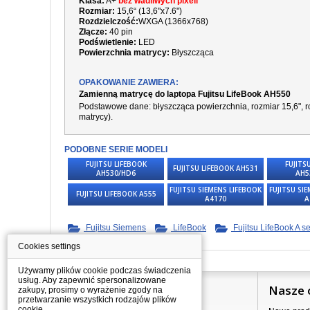
Klasa:
A+
bez wadliwych pixeli
Rozmiar:
15,6“ (13,6"x7.6")
Rozdzielczość:
WXGA (1366x768)
Złącze:
40 pin
Podświetlenie:
LED
Powierzchnia matrycy:
Błyszcząca
OPAKOWANIE ZAWIERA:
Zamienną matrycę do laptopa Fujitsu LifeBook AH550
Podstawowe dane: błyszcząca powierzchnia, rozmiar 15,6", ro
matrycy).
PODOBNE SERIE MODELI
FUJITSU LIFEBOOK
FUJITS
FUJITSU LIFEBOOK AH531
AH530/HD6
AH5
FUJITSU SIEMENS LIFEBOOK
FUJITSU SI
FUJITSU LIFEBOOK A555
A4170
A
Fujitsu Siemens
LifeBook
Fujitsu LifeBook A se
Cookies settings
Używamy plików cookie podczas świadczenia
usług. Aby zapewnić spersonalizowane
Informacje
Nasze 
zakupy, prosimy o wyrażenie zgody na
przetwarzanie wszystkich rodzajów plików
cookie.