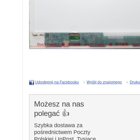
Wyślij do znajomego
Druku
Udostępnij na Facebooku
Możesz na nas
polegać 👍
Szybka dostawa za
pośrednictwem Poczty
Polskiej i InPost. Tysiące