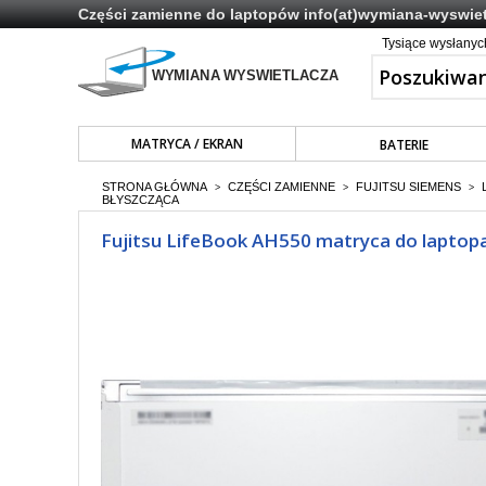
Części zamienne do laptopów
info(at)wymiana-wyswiet
Tysiące wysłany
MATRYCA / EKRAN
BATERIE
STRONA GŁÓWNA
CZĘŚCI ZAMIENNE
FUJITSU SIEMENS
>
>
>
BŁYSZCZĄCA
Fujitsu LifeBook AH550 matryca do laptopa