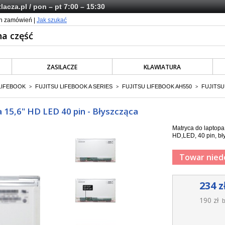
lacza.pl
/ pon – pt 7:00 – 15:30
ch zamówień |
Jak szukać
ZASILACZE
KLAWIATURA
LIFEBOOK
FUJITSU LIFEBOOK A SERIES
FUJITSU LIFEBOOK AH550
FUJITSU
>
>
>
 15,6" HD LED 40 pin - Błyszcząca
Matryca do laptopa
HD,LED, 40 pin, bł
Towar nied
234 z
190 zł
b