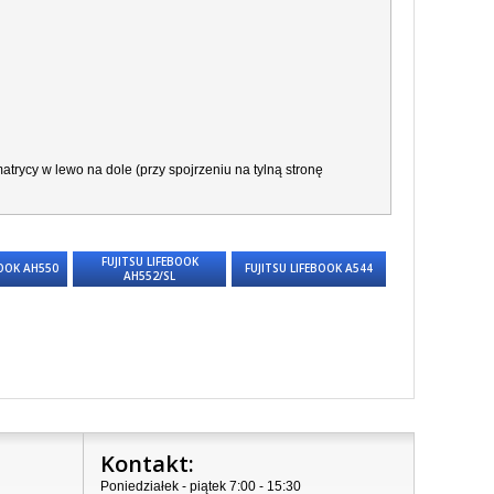
trycy w lewo na dole (przy spojrzeniu na tylną stronę
FUJITSU LIFEBOOK
BOOK AH550
FUJITSU LIFEBOOK A544
AH552/SL
Kontakt:
Poniedziałek - piątek 7:00 - 15:30