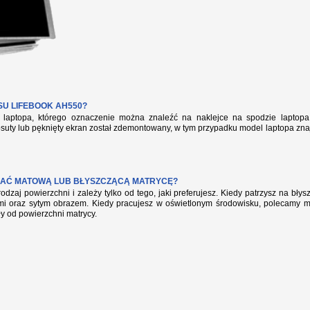
U LIFEBOOK AH550?
aptopa, którego oznaczenie można znaleźć na naklejce na spodzie laptopa 
suty lub pęknięty ekran został zdemontowany, w tym przypadku model laptopa zna
AĆ MATOWĄ LUB BŁYSZCZĄCĄ MATRYCĘ?
rodzaj powierzchni i zależy tylko od tego, jaki preferujesz. Kiedy patrzysz na bł
mi oraz sytym obrazem. Kiedy pracujesz w oświetlonym środowisku, polecamy mat
ły od powierzchni matrycy.