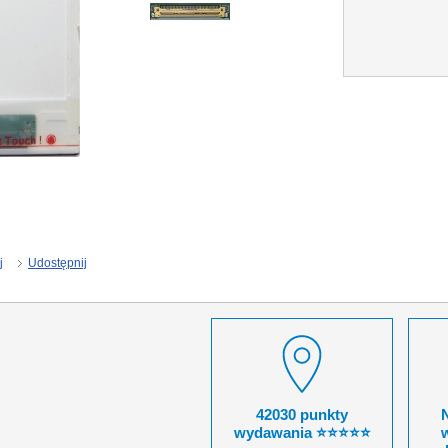
j
Udostępnij
42030 punkty
wydawania ⭐⭐⭐⭐⭐
w