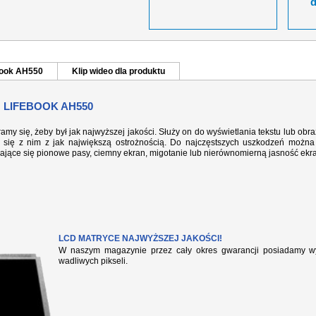
ebook AH550
Klip wideo dla produktu
 LIFEBOOK AH550
ramy się, żeby był jak najwyższej jakości. Służy on do wyświetlania tekstu lub ob
się z nim z jak największą ostrożnością. Do najczęstszych uszkodzeń można 
iające się pionowe pasy, ciemny ekran, migotanie lub nierównomierną jasność ekr
LCD MATRYCE NAJWYŻSZEJ JAKOŚCI!
W naszym magazynie przez cały okres gwarancji posiadamy wył
wadliwych pikseli.