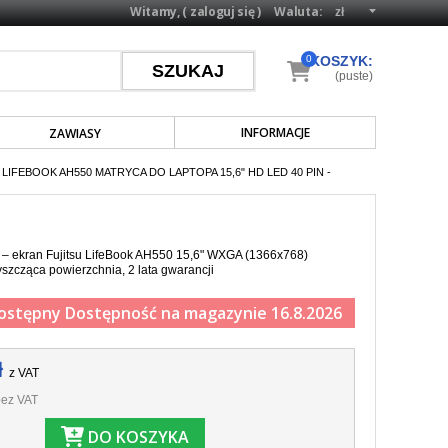
Witamy, (
zaloguj się
)
Waluta:
0
KOSZYK:
(puste)
INFORMACJE
ZAWIASY
 LIFEBOOK AH550 MATRYCA DO LAPTOPA 15,6" HD LED 40 PIN -
 – ekran Fujitsu LifeBook AH550 15,6" WXGA (1366x768)
yszcząca powierzchnia, 2 lata gwarancji
ostępny
Dostępność na magazynie 16.8.2026
ł
z VAT
ez VAT
DO KOSZYKA