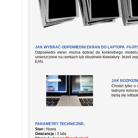
JAK WYBRAĆ ODPOWIEDNI EKRAN DO LAPTOPA FUJITS
Odpowiedni ekran można dobrać do konkretnego modelu l
umieszczone na ramkach lub obudowie klawiatury. Jeżeli zep
EAN.
JAK ROZPOZN
Chodzi tylko o 
ładnymi kolora
będą się odbija
PARAMETRY TECHNICZNE:
Stan :
Nowa
Gwarancja :
2 lata