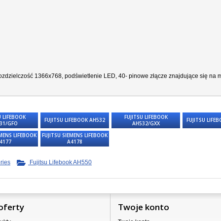
zdzielczość 1366x768, podświetlenie LED, 40- pinowe złącze znajdujące się na ma
U LIFEBOOK
FUJITSU LIFEBOOK
FUJITSU LIFEBOOK AH532
FUJITSU LIFE
31/GFO
AH532/GXX
EMENS LIFEBOOK
FUJITSU SIEMENS LIFEBOOK
4177
A4178
ries
Fujitsu Lifebook AH550
oferty
Twoje konto