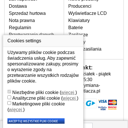
pojawiające się pionowe pasy, ciemny
Dostawa
Producenci
ekran, migotanie lub nierównomierną
Sprzedaż hurtowa
Wyświetlacze LCD
jasność ekranu.
Nota prawna
Klawiatury
Regulamin
Baterie
LCD MATRYCE
Przetwarzanie danych
Zasilacze
NAJWYŻSZEJ JAKOŚCI!
osobowych
Cookies settings
Zawiasy
W naszym magazynie przez
Gdzie nas znajdziesz
Złącza zasilania
cały okres gwarancji posiadamy
Używamy plików cookie podczas
wyłącznie wysokiej jakości
świadczenia usług. Aby zapewnić
oryginalne matryce klasy A+ bez
spersonalizowane zakupy, prosimy
Kontakt:
Twoje konto
wadliwych pikseli.
o wyrażenie zgody na
Poniedziałek - piątek
przetwarzanie wszystkich rodzajów
JAK WYBRAĆ ODPOWIEDNI EKRAN
Twoje konto
7:00 - 15:30
plików cookie.
DO LAPTOPA EI SYSTEM V50SI1?
Dane osobowe
info@wymiana-
Odpowiedni ekran można dobrać do
Adresy
wyswietlacza.pl
Niezbędne pliki cookie
(
więcej
)
konkretnego modelu laptopa, którego
Historia zamówień
Analityczne pliki cookie
(
więcej
)
oznaczenie można znaleźć na naklejce
Marketingowe pliki cookie
na spodzie laptopa lub pod baterią, bywa
(
więcej
)
również umieszczone na ramkach lub
obudowie klawiatury. Jeżeli zepsuty lub
pęknięty ekran został zdemontowany, w