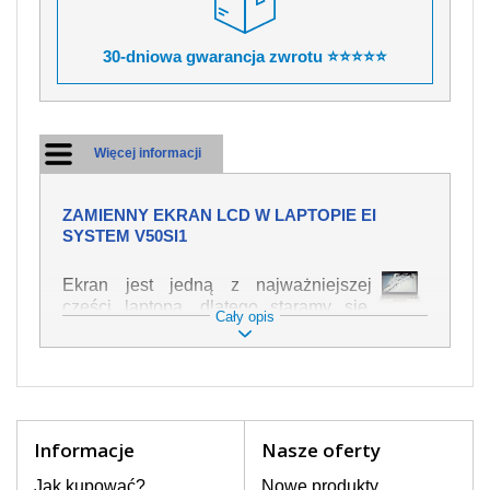
30-dniowa gwarancja zwrotu ⭐⭐⭐⭐⭐
Więcej informacji
ZAMIENNY EKRAN LCD W LAPTOPIE EI
SYSTEM V50SI1
Ekran jest jedną z najważniejszej
części laptopa, dlatego staramy się,
Cały opis
żeby był jak najwyższej jakości. Służy
on do wyświetlania tekstu lub obrazu w
różnych formach. Ponieważ może łatwo
ulec uszkodzeniu, należy obchodzić się
z nim z jak największą ostrożnością. Do
najczęstszych uszkodzeń można
Informacje
Nasze oferty
zaliczyć uszkodzenia mechaniczne np.
rozbity lub pęknięty ekran, następnie
Jak kupować?
Nowe produkty