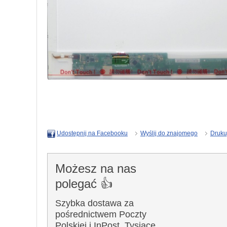
Wyślij do znajomego
Druku
Udostępnij na Facebooku
Możesz na nas
polegać 👍
Szybka dostawa za
pośrednictwem Poczty
Polskiej i InPost. Tysiące