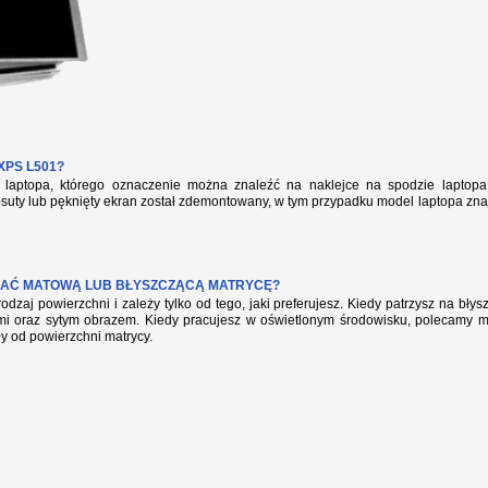
PS L501?
aptopa, którego oznaczenie można znaleźć na naklejce na spodzie laptopa 
suty lub pęknięty ekran został zdemontowany, w tym przypadku model laptopa zna
AĆ MATOWĄ LUB BŁYSZCZĄCĄ MATRYCĘ?
rodzaj powierzchni i zależy tylko od tego, jaki preferujesz. Kiedy patrzysz na bł
mi oraz sytym obrazem. Kiedy pracujesz w oświetlonym środowisku, polecamy mat
ły od powierzchni matrycy.