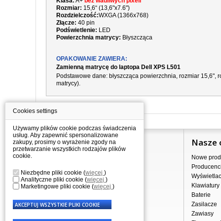
Klasa:
A+
bez wadliwych pixeli
Rozmiar:
15,6“ (13,6"x7.6")
Rozdzielczość:
WXGA (1366x768)
Złącze:
40 pin
Podświetlenie:
LED
Powierzchnia matrycy:
Błyszcząca
OPAKOWANIE ZAWIERA:
Zamienną matrycę do laptopa Dell XPS L501
Podstawowe dane: błyszcząca powierzchnia, rozmiar 15,6", ro
matrycy).
Cookies settings
Używamy plików cookie podczas świadczenia
usług. Aby zapewnić spersonalizowane
Informacje
Nasze 
zakupy, prosimy o wyrażenie zgody na
przetwarzanie wszystkich rodzajów plików
cookie.
Jak kupować?
Nowe prod
Dostawa
Producenc
Niezbędne pliki cookie
(
więcej
)
Sprzedaż hurtowa
Wyświetla
Analityczne pliki cookie
(
więcej
)
Nota prawna
Klawiatury
Marketingowe pliki cookie
(
więcej
)
Regulamin
Baterie
Przetwarzanie danych osobowych
Zasilacze
Gdzie nas znajdziesz
Zawiasy