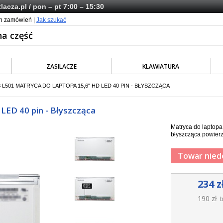
lacza.pl
/ pon – pt 7:00 – 15:30
ch zamówień |
Jak szukać
ZASILACZE
KLAWIATURA
 L501 MATRYCA DO LAPTOPA 15,6" HD LED 40 PIN - BŁYSZCZĄCA
LED 40 pin - Błyszcząca
Matryca do laptop
błyszcząca powierz
Towar nied
234 z
190 zł
b