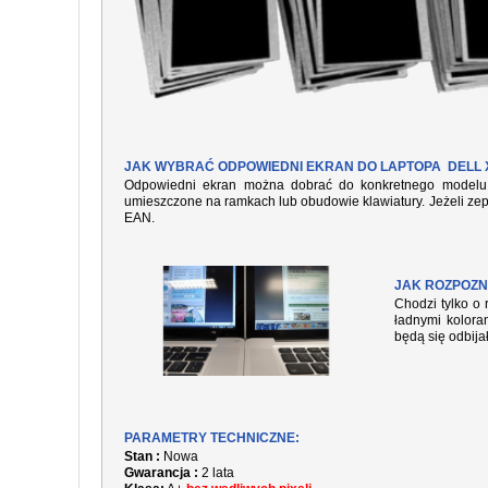
JAK WYBRAĆ ODPOWIEDNI EKRAN DO LAPTOPA DELL X
Odpowiedni ekran można dobrać do konkretnego modelu l
umieszczone na ramkach lub obudowie klawiatury. Jeżeli zep
EAN.
JAK ROZPOZN
Chodzi tylko o 
ładnymi kolora
będą się odbija
PARAMETRY TECHNICZNE:
Stan :
Nowa
Gwarancja :
2 lata