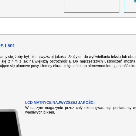
S L501
ramy się, żeby był jak najwyższej jakości. Służy on do wyświetlania tekstu lub ob
się z nim z jak największą ostrożnością. Do najczęstszych uszkodzeń można 
iające się pionowe pasy, ciemny ekran, migotanie lub nierównomierną jasność ekr
LCD MATRYCE NAJWYŻSZEJ JAKOŚCI!
W naszym magazynie przez cały okres gwarancji posiadamy wył
wadliwych pikseli.