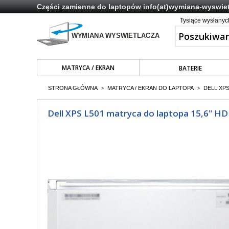
Części zamienne do laptopów
info(at)wymiana-wyswiet
Tysiące wysłany
MATRYCA / EKRAN
BATERIE
STRONA GŁÓWNA
MATRYCA / EKRAN DO LAPTOPA
DELL XPS
>
>
Dell XPS L501 matryca do laptopa 15,6" HD 