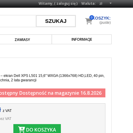
Witamy, (
zaloguj się
)
Waluta:
0
KOSZYK:
(puste)
INFORMACJE
ZAWIASY
a – ekran Dell XPS L501 15,6" WXGA (1366x768) HD,LED, 40 pin,
chnia, 2 lata gwarancji
ostępny
Dostępność na magazynie 16.8.2026
ł
z VAT
ez VAT
DO KOSZYKA