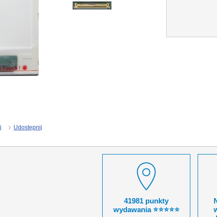
j
Udostępnij
41981 punkty
wydawania ⭐⭐⭐⭐⭐
w