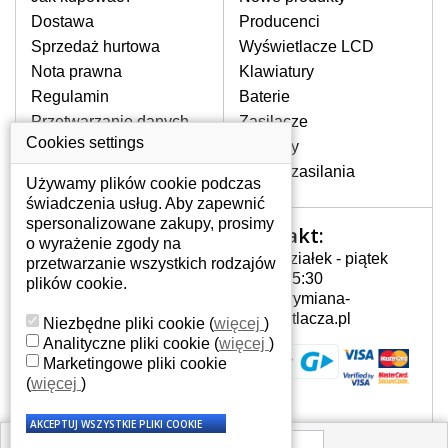
pojawiające się pionowe pasy, ciemny
Dostawa
Producenci
ekran, migotanie lub nierównomierną
Sprzedaż hurtowa
Wyświetlacze LCD
jasność ekranu.
Nota prawna
Klawiatury
Regulamin
Baterie
LCD MATRYCE
Przetwarzanie danych
Zasilacze
NAJWYŻSZEJ JAKOŚCI!
osobowych
Cookies settings
Zawiasy
W naszym magazynie przez
Gdzie nas znajdziesz
Złącza zasilania
cały okres gwarancji posiadamy
Używamy plików cookie podczas
wyłącznie wysokiej jakości
świadczenia usług. Aby zapewnić
oryginalne matryce klasy A+ bez
spersonalizowane zakupy, prosimy
Kontakt:
Twoje konto
wadliwych pikseli.
o wyrażenie zgody na
Poniedziałek - piątek
przetwarzanie wszystkich rodzajów
JAK WYBRAĆ ODPOWIEDNI EKRAN
Twoje konto
7:00 - 15:30
plików cookie.
DO LAPTOPA DELL INSPIRON
Dane osobowe
info@wymiana-
QUEEN 15R?
Adresy
wyswietlacza.pl
Niezbędne pliki cookie
(
więcej
)
Odpowiedni ekran można dobrać do
Historia zamówień
Analityczne pliki cookie
(
więcej
)
konkretnego modelu laptopa, którego
Marketingowe pliki cookie
oznaczenie można znaleźć na naklejce
(
więcej
)
na spodzie laptopa lub pod baterią, bywa
również umieszczone na ramkach lub
obudowie klawiatury. Jeżeli zepsuty lub