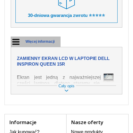
30-dniowa gwarancja zwrotu ⭐⭐⭐⭐⭐
Więcej informacji
ZAMIENNY EKRAN LCD W LAPTOPIE DELL
INSPIRON QUEEN 15R
Ekran jest jedną z najważniejszej
części laptopa, dlatego staramy się,
Cały opis
żeby był jak najwyższej jakości. Służy
on do wyświetlania tekstu lub obrazu w
różnych formach. Ponieważ może łatwo
ulec uszkodzeniu, należy obchodzić się
z nim z jak największą ostrożnością. Do
najczęstszych uszkodzeń można
Informacje
Nasze oferty
zaliczyć uszkodzenia mechaniczne np.
rozbity lub pęknięty ekran, następnie
Jak kupować?
Nowe produkty