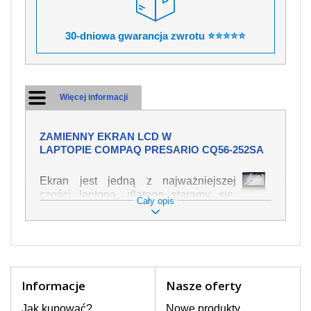
30-dniowa gwarancja zwrotu ⭐⭐⭐⭐⭐
Więcej informacji
ZAMIENNY EKRAN LCD W
LAPTOPIE COMPAQ PRESARIO CQ56-252SA
Ekran jest jedną z najważniejszej
części laptopa, dlatego staramy się,
Cały opis
żeby był jak najwyższej jakości. Służy
on do wyświetlania tekstu lub obrazu w
różnych formach. Ponieważ może łatwo
ulec uszkodzeniu, należy obchodzić się
z nim z jak największą ostrożnością. Do
najczęstszych uszkodzeń można
Informacje
Nasze oferty
zaliczyć uszkodzenia mechaniczne np.
rozbity lub pęknięty ekran, następnie
Jak kupować?
Nowe produkty