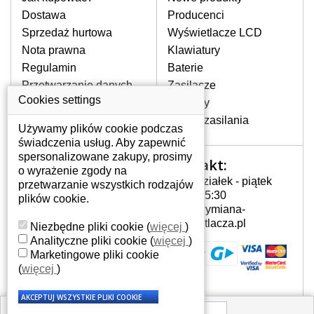
pojawiające się pionowe pasy, ciemny
Dostawa
Producenci
ekran, migotanie lub nierównomierną
Sprzedaż hurtowa
Wyświetlacze LCD
jasność ekranu.
Nota prawna
Klawiatury
Regulamin
Baterie
LCD MATRYCE
Przetwarzanie danych
Zasilacze
NAJWYŻSZEJ JAKOŚCI!
osobowych
Cookies settings
Zawiasy
W naszym magazynie przez
Gdzie nas znajdziesz
Złącza zasilania
cały okres gwarancji posiadamy
Używamy plików cookie podczas
wyłącznie wysokiej jakości
świadczenia usług. Aby zapewnić
oryginalne matryce klasy A+ bez
spersonalizowane zakupy, prosimy
Kontakt:
Twoje konto
wadliwych pikseli.
o wyrażenie zgody na
Poniedziałek - piątek
przetwarzanie wszystkich rodzajów
JAK WYBRAĆ ODPOWIEDNI EKRAN
Twoje konto
7:00 - 15:30
plików cookie.
DO LAPTOPA COMPAQ PRESARIO
Dane osobowe
info@wymiana-
CQ56-252SA?
Adresy
wyswietlacza.pl
Niezbędne pliki cookie
(
więcej
)
Odpowiedni ekran można dobrać do
Historia zamówień
Analityczne pliki cookie
(
więcej
)
konkretnego modelu laptopa, którego
Marketingowe pliki cookie
oznaczenie można znaleźć na naklejce
(
więcej
)
na spodzie laptopa lub pod baterią, bywa
również umieszczone na ramkach lub
obudowie klawiatury. Jeżeli zepsuty lub