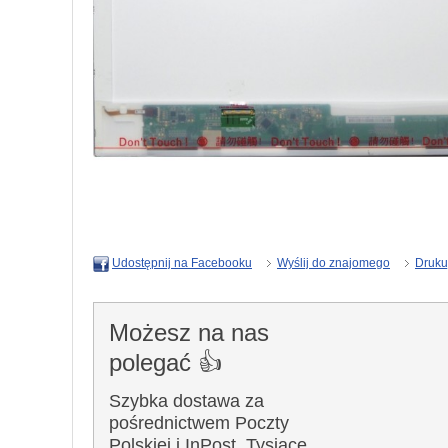
Wyślij do znajomego
Druku
Udostępnij na Facebooku
Możesz na nas
polegać 👍
Szybka dostawa za
pośrednictwem Poczty
Polskiej i InPost. Tysiące