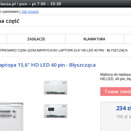
lacza.pl
/ pon – pt 7:00 – 15:30
ch zamówień |
Jak szukać
ZASILACZE
KLAWIATURA
RESARIO CQ56-115SA MATRYCA DO LAPTOPA 15,6" HD LED 40 PIN - BŁYSZCZĄCA
ptopa 15,6" HD LED 40 pin - Błyszcząca
Matryca do laptop
HD,LED, 40 pin, bł
Towar nied
234 z
190 zł
b