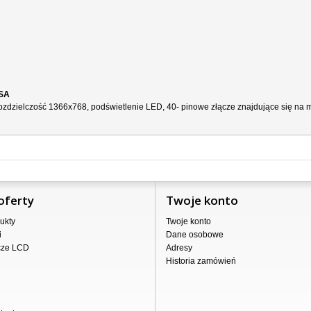
5SA
zdzielczość 1366x768, podświetlenie LED, 40- pinowe złącze znajdujące się na ma
oferty
Twoje konto
ukty
Twoje konto
i
Dane osobowe
cze LCD
Adresy
Historia zamówień