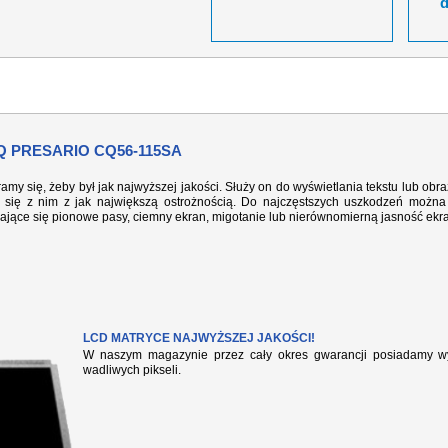
 PRESARIO CQ56-115SA
ramy się, żeby był jak najwyższej jakości. Służy on do wyświetlania tekstu lub ob
się z nim z jak największą ostrożnością. Do najczęstszych uszkodzeń można 
iające się pionowe pasy, ciemny ekran, migotanie lub nierównomierną jasność ekr
LCD MATRYCE NAJWYŻSZEJ JAKOŚCI!
W naszym magazynie przez cały okres gwarancji posiadamy wył
wadliwych pikseli.