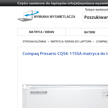
Części zamienne do laptopów
info(at)wymiana-wyswiet
Tysiące wysłany
MATRYCA / EKRAN
BATERIE
STRONA GŁÓWNA
MATRYCA / EKRAN DO LAPTOPA
COMPAQ P
>
>
Compaq Presario CQ56-115SA matryca do la