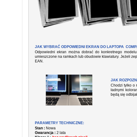
JAK WYBRAĆ ODPOWIEDNI EKRAN DO LAPTOPA COMPA
Odpowiedni ekran można dobrać do konkretnego modelu l
umieszczone na ramkach lub obudowie klawiatury. Jeżeli zep
EAN.
JAK ROZPOZN
Chodzi tylko o 
ładnymi kolora
będą się odbija
PARAMETRY TECHNICZNE:
Stan :
Nowa
Gwarancja :
2 lata