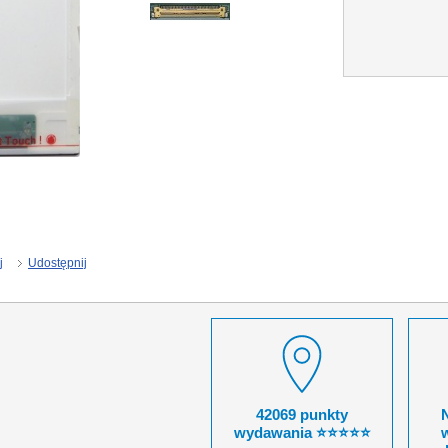
j
Udostępnij
42069 punkty
wydawania ⭐⭐⭐⭐⭐
w