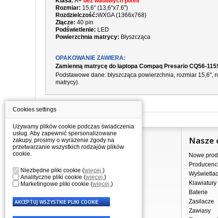
Klasa:
A+
bez wadliwych pixeli
Rozmiar:
15,6“ (13,6"x7.6")
Rozdzielczość:
WXGA (1366x768)
Złącze:
40 pin
Podświetlenie:
LED
Powierzchnia matrycy:
Błyszcząca
OPAKOWANIE ZAWIERA:
Zamienną matrycę do laptopa Compaq Presario CQ56-11
Podstawowe dane: błyszcząca powierzchnia, rozmiar 15,6", ro
matrycy).
Cookies settings
Używamy plików cookie podczas świadczenia
usług. Aby zapewnić spersonalizowane
Informacje
Nasze 
zakupy, prosimy o wyrażenie zgody na
przetwarzanie wszystkich rodzajów plików
cookie.
Jak kupować?
Nowe prod
Dostawa
Producenc
Niezbędne pliki cookie
(
więcej
)
Sprzedaż hurtowa
Wyświetla
Analityczne pliki cookie
(
więcej
)
Nota prawna
Klawiatury
Marketingowe pliki cookie
(
więcej
)
Regulamin
Baterie
Przetwarzanie danych osobowych
Zasilacze
Gdzie nas znajdziesz
Zawiasy