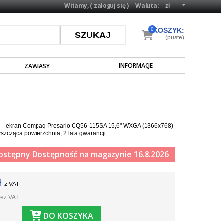
Witamy, (
zaloguj się
)
Waluta:
0
KOSZYK:
(puste)
INFORMACJE
ZAWIASY
a – ekran Compaq Presario CQ56-115SA 15,6" WXGA (1366x768)
yszcząca powierzchnia, 2 lata gwarancji
ostępny
Dostępność na magazynie 16.8.2026
ł
z VAT
ez VAT
DO KOSZYKA