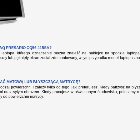
Q PRESARIO CQ56-115SA?
aptopa, którego oznaczenie można znaleźć na naklejce na spodzie laptopa 
suty lub pęknięty ekran został zdemontowany, w tym przypadku model laptopa zna
AĆ MATOWĄ LUB BŁYSZCZĄCĄ MATRYCĘ?
rodzaj powierzchni i zależy tylko od tego, jaki preferujesz. Kiedy patrzysz na bł
mi oraz sytym obrazem. Kiedy pracujesz w oświetlonym środowisku, polecamy mat
ły od powierzchni matrycy.