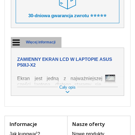
30-dniowa gwarancja zwrotu ⭐⭐⭐⭐⭐
Więcej informacji
ZAMIENNY EKRAN LCD W LAPTOPIE ASUS
P50IJ-X2
Ekran jest jedną z najważniejszej
części laptopa, dlatego staramy się,
Cały opis
żeby był jak najwyższej jakości. Służy
on do wyświetlania tekstu lub obrazu w
różnych formach. Ponieważ może łatwo
ulec uszkodzeniu, należy obchodzić się
z nim z jak największą ostrożnością. Do
najczęstszych uszkodzeń można
Informacje
Nasze oferty
zaliczyć uszkodzenia mechaniczne np.
rozbity lub pęknięty ekran, następnie
Jak kupować?
Nowe produkty