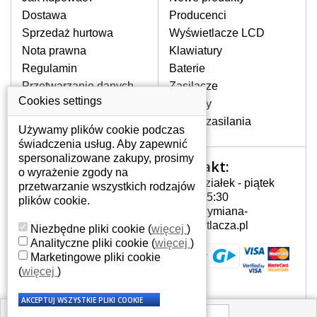
pojawiające się pionowe pasy, ciemny
Dostawa
Producenci
ekran, migotanie lub nierównomierną
Sprzedaż hurtowa
Wyświetlacze LCD
jasność ekranu.
Nota prawna
Klawiatury
Regulamin
Baterie
LCD MATRYCE
Przetwarzanie danych
Zasilacze
NAJWYŻSZEJ JAKOŚCI!
osobowych
Cookies settings
Zawiasy
W naszym magazynie przez
Gdzie nas znajdziesz
Złącza zasilania
cały okres gwarancji posiadamy
Używamy plików cookie podczas
wyłącznie wysokiej jakości
świadczenia usług. Aby zapewnić
oryginalne matryce klasy A+ bez
spersonalizowane zakupy, prosimy
Kontakt:
Twoje konto
wadliwych pikseli.
o wyrażenie zgody na
Poniedziałek - piątek
przetwarzanie wszystkich rodzajów
JAK WYBRAĆ ODPOWIEDNI EKRAN
Twoje konto
7:00 - 15:30
plików cookie.
DO LAPTOPA ASUS P50IJ-X2?
Dane osobowe
info@wymiana-
Odpowiedni ekran można dobrać do
Adresy
wyswietlacza.pl
Niezbędne pliki cookie
(
więcej
)
konkretnego modelu laptopa, którego
Historia zamówień
Analityczne pliki cookie
(
więcej
)
oznaczenie można znaleźć na naklejce
Marketingowe pliki cookie
na spodzie laptopa lub pod baterią, bywa
(
więcej
)
również umieszczone na ramkach lub
obudowie klawiatury. Jeżeli zepsuty lub
pęknięty ekran został zdemontowany, w