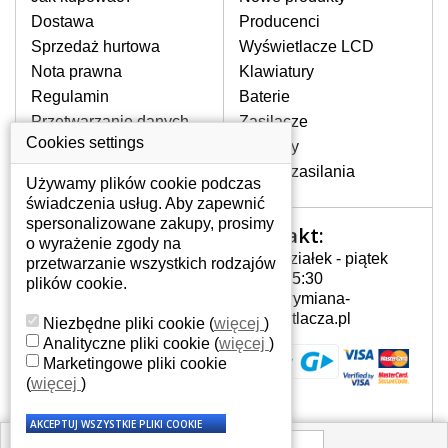
pojawiające się pionowe pasy, ciemny
Dostawa
Producenci
ekran, migotanie lub nierównomierną
Sprzedaż hurtowa
Wyświetlacze LCD
jasność ekranu.
Nota prawna
Klawiatury
Regulamin
Baterie
LCD MATRYCE
Przetwarzanie danych
Zasilacze
NAJWYŻSZEJ JAKOŚCI!
osobowych
Cookies settings
Zawiasy
W naszym magazynie przez
Gdzie nas znajdziesz
Złącza zasilania
cały okres gwarancji posiadamy
Używamy plików cookie podczas
wyłącznie wysokiej jakości
świadczenia usług. Aby zapewnić
oryginalne matryce klasy A+ bez
spersonalizowane zakupy, prosimy
Kontakt:
Twoje konto
wadliwych pikseli.
o wyrażenie zgody na
Poniedziałek - piątek
przetwarzanie wszystkich rodzajów
JAK WYBRAĆ ODPOWIEDNI EKRAN
Twoje konto
7:00 - 15:30
plików cookie.
DO LAPTOPA ASUS N55SF-SX318?
Dane osobowe
info@wymiana-
Odpowiedni ekran można dobrać do
Adresy
wyswietlacza.pl
Niezbędne pliki cookie
(
więcej
)
konkretnego modelu laptopa, którego
Historia zamówień
Analityczne pliki cookie
(
więcej
)
oznaczenie można znaleźć na naklejce
Marketingowe pliki cookie
na spodzie laptopa lub pod baterią, bywa
(
więcej
)
również umieszczone na ramkach lub
obudowie klawiatury. Jeżeli zepsuty lub
pęknięty ekran został zdemontowany, w