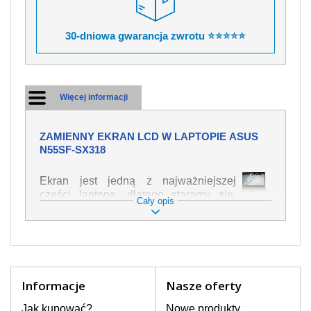
30-dniowa gwarancja zwrotu ⭐⭐⭐⭐⭐
Więcej informacji
ZAMIENNY EKRAN LCD W LAPTOPIE ASUS
N55SF-SX318
Ekran jest jedną z najważniejszej
części laptopa, dlatego staramy się,
Cały opis
żeby był jak najwyższej jakości. Służy
on do wyświetlania tekstu lub obrazu w
różnych formach. Ponieważ może łatwo
ulec uszkodzeniu, należy obchodzić się
z nim z jak największą ostrożnością. Do
najczęstszych uszkodzeń można
Informacje
Nasze oferty
zaliczyć uszkodzenia mechaniczne np.
rozbity lub pęknięty ekran, następnie
Jak kupować?
Nowe produkty