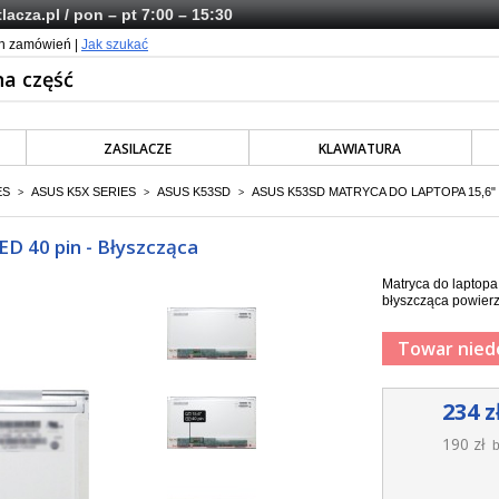
lacza.pl
/ pon – pt 7:00 – 15:30
ch zamówień |
Jak szukać
ZASILACZE
KLAWIATURA
ES
ASUS K5X SERIES
ASUS K53SD
ASUS K53SD MATRYCA DO LAPTOPA 15,6" 
>
>
>
D 40 pin - Błyszcząca
Matryca do laptop
błyszcząca powierz
Towar nied
234 z
190 zł
b