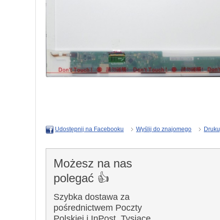
Wyślij do znajomego
Druku
Udostępnij na Facebooku
Możesz na nas
polegać 👍
Szybka dostawa za
pośrednictwem Poczty
Polskiej i InPost. Tysiące