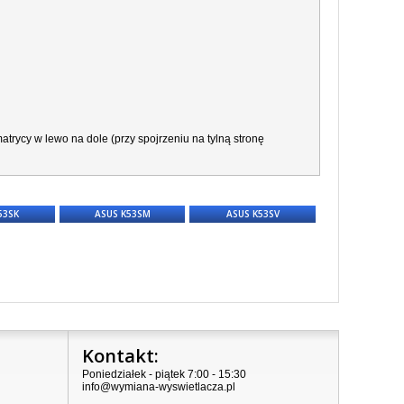
trycy w lewo na dole (przy spojrzeniu na tylną stronę
53SK
ASUS K53SM
ASUS K53SV
Kontakt:
Poniedziałek - piątek 7:00 - 15:30
info@wymiana-wyswietlacza.pl