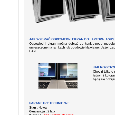
JAK WYBRAĆ ODPOWIEDNI EKRAN DO LAPTOPA ASUS
Odpowiedni ekran można dobrać do konkretnego modelu l
umieszczone na ramkach lub obudowie klawiatury. Jeżeli zep
EAN.
JAK ROZPOZN
Chodzi tylko o 
ładnymi kolora
będą się odbija
PARAMETRY TECHNICZNE:
Stan :
Nowa
Gwarancja :
2 lata