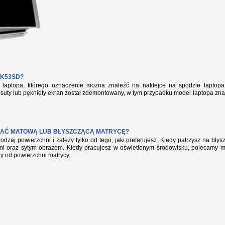
 K53SD?
aptopa, którego oznaczenie można znaleźć na naklejce na spodzie laptopa 
suty lub pęknięty ekran został zdemontowany, w tym przypadku model laptopa zna
AĆ MATOWĄ LUB BŁYSZCZĄCĄ MATRYCĘ?
rodzaj powierzchni i zależy tylko od tego, jaki preferujesz. Kiedy patrzysz na bł
mi oraz sytym obrazem. Kiedy pracujesz w oświetlonym środowisku, polecamy mat
ły od powierzchni matrycy.