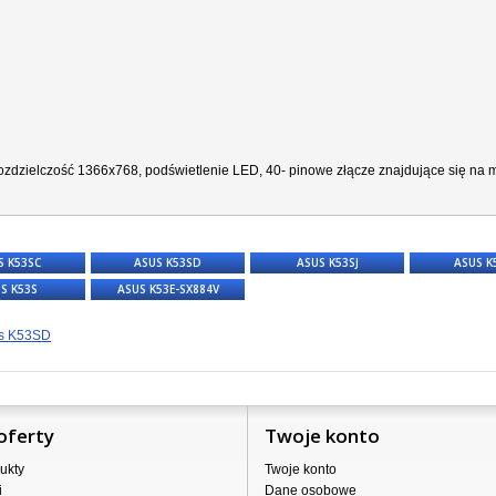
zdzielczość 1366x768, podświetlenie LED, 40- pinowe złącze znajdujące się na ma
S K53SC
ASUS K53SD
ASUS K53SJ
ASUS K
S K53S
ASUS K53E-SX884V
s K53SD
oferty
Twoje konto
ukty
Twoje konto
i
Dane osobowe