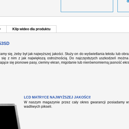
D
Klip wideo dla produktu
53SD
ramy się, żeby był jak najwyższej jakości. Służy on do wyświetlania tekstu lub ob
się z nim z jak największą ostrożnością. Do najczęstszych uszkodzeń można 
iające się pionowe pasy, ciemny ekran, migotanie lub nierównomierną jasność ekr
LCD MATRYCE NAJWYŻSZEJ JAKOŚCI!
W naszym magazynie przez cały okres gwarancji posiadamy wył
wadliwych pikseli.