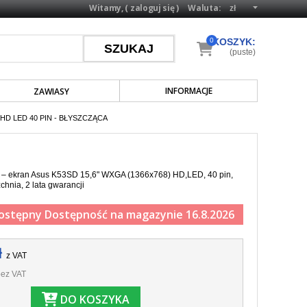
Witamy, (
zaloguj się
)
Waluta:
0
KOSZYK:
(puste)
INFORMACJE
ZAWIASY
HD LED 40 PIN - BŁYSZCZĄCA
a – ekran Asus K53SD 15,6" WXGA (1366x768) HD,LED, 40 pin,
chnia, 2 lata gwarancji
ostępny
Dostępność na magazynie 16.8.2026
ł
z VAT
ez VAT
DO KOSZYKA