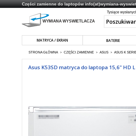
Części zamienne do laptopów
info(at)wymiana-wyswiet
Tysiące wysłany
MATRYCA / EKRAN
BATERIE
STRONA GŁÓWNA
CZĘŚCI ZAMIENNE
ASUS
ASUS K SERI
>
>
>
Asus K53SD matryca do laptopa 15,6" HD LE