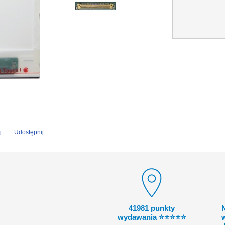
j
Udostępnij
41981 punkty
wydawania ⭐⭐⭐⭐⭐
w