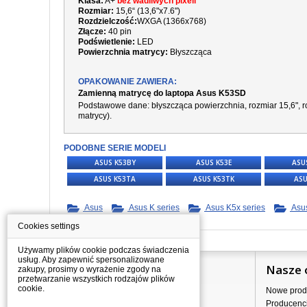
Klasa:
A+
bez wadliwych pixeli
Rozmiar:
15,6“ (13,6"x7.6")
Rozdzielczość:
WXGA (1366x768)
Złącze:
40 pin
Podświetlenie:
LED
Powierzchnia matrycy:
Błyszcząca
OPAKOWANIE ZAWIERA:
Zamienną matrycę do laptopa Asus K53SD
Podstawowe dane: błyszcząca powierzchnia, rozmiar 15,6", ro
matrycy).
PODOBNE SERIE MODELI
ASUS K53BY
ASUS K53E
ASU
ASUS K53TA
ASUS K53TK
ASU
Asus
Asus K series
Asus K5x series
Asu
Cookies settings
Używamy plików cookie podczas świadczenia
usług. Aby zapewnić spersonalizowane
Informacje
Nasze 
zakupy, prosimy o wyrażenie zgody na
przetwarzanie wszystkich rodzajów plików
cookie.
Jak kupować?
Nowe prod
Dostawa
Producenc