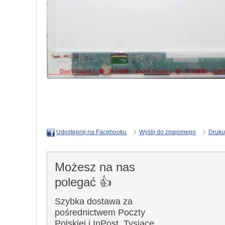
Wyślij do znajomego
Druku
Udostępnij na Facebooku
Możesz na nas
polegać 👍
Szybka dostawa za
pośrednictwem Poczty
Polskiej i InPost. Tysiące