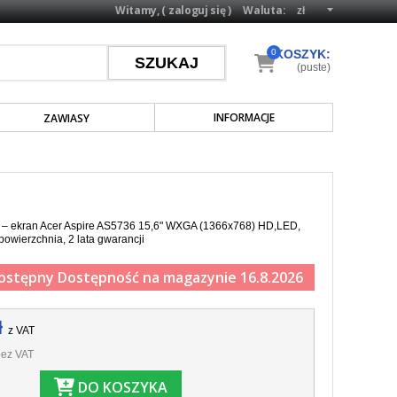
Witamy, (
zaloguj się
)
Waluta:
0
KOSZYK:
(puste)
INFORMACJE
ZAWIASY
a – ekran Acer Aspire AS5736 15,6" WXGA (1366x768) HD,LED,
powierzchnia, 2 lata gwarancji
ostępny
Dostępność na magazynie 16.8.2026
ł
z VAT
ez VAT
DO KOSZYKA