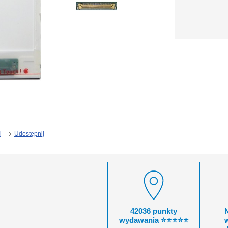
j
Udostępnij
42036 punkty
wydawania ⭐⭐⭐⭐⭐
w