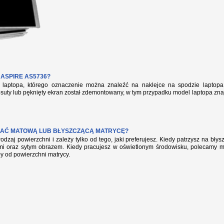
ASPIRE AS5736?
aptopa, którego oznaczenie można znaleźć na naklejce na spodzie laptopa 
suty lub pęknięty ekran został zdemontowany, w tym przypadku model laptopa zna
AĆ MATOWĄ LUB BŁYSZCZĄCĄ MATRYCĘ?
rodzaj powierzchni i zależy tylko od tego, jaki preferujesz. Kiedy patrzysz na bł
mi oraz sytym obrazem. Kiedy pracujesz w oświetlonym środowisku, polecamy mat
ły od powierzchni matrycy.