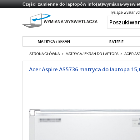
Części zamienne do laptopów
info(at)wymiana-wyswiet
Tysiące wysłany
MATRYCA / EKRAN
BATERIE
STRONA GŁÓWNA
MATRYCA / EKRAN DO LAPTOPA
ACER ASP
>
>
Acer Aspire AS5736 matryca do laptopa 15,