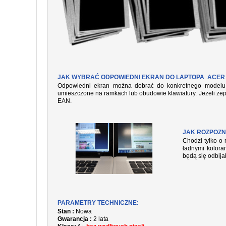
JAK WYBRAĆ ODPOWIEDNI EKRAN DO LAPTOPA ACER 
Odpowiedni ekran można dobrać do konkretnego modelu l
umieszczone na ramkach lub obudowie klawiatury. Jeżeli zep
EAN.
JAK ROZPOZN
Chodzi tylko o 
ładnymi kolora
będą się odbija
PARAMETRY TECHNICZNE:
Stan :
Nowa
Gwarancja :
2 lata