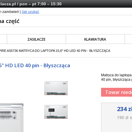
lacza.pl
/ pon – pt 7:00 – 15:30
ch zamówień |
Jak szukać
ZASILACZE
KLAWIATURA
IRE AS5736 MATRYCA DO LAPTOPA 15,6" HD LED 40 PIN - BŁYSZCZĄCA
6" HD LED 40 pin - Błyszcząca
Matryca do laptop
40 pin, błyszcząca 
Towar nied
234 z
190 zł
b