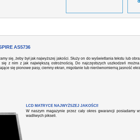
PIRE AS5736
ramy się, żeby był jak najwyższej jakości. Służy on do wyświetlania tekstu lub ob
się z nim z jak największą ostrożnością. Do najczęstszych uszkodzeń można 
iające się pionowe pasy, ciemny ekran, migotanie lub nierównomierną jasność ekr
LCD MATRYCE NAJWYŻSZEJ JAKOŚCI!
W naszym magazynie przez cały okres gwarancji posiadamy wył
wadliwych pikseli.