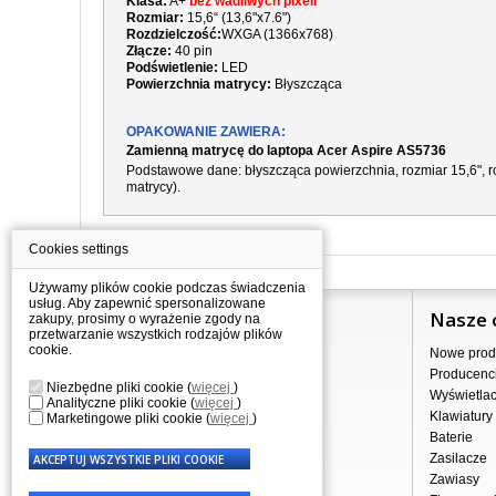
Klasa:
A+
bez wadliwych pixeli
Rozmiar:
15,6“ (13,6"x7.6")
Rozdzielczość:
WXGA (1366x768)
Złącze:
40 pin
Podświetlenie:
LED
Powierzchnia matrycy:
Błyszcząca
OPAKOWANIE ZAWIERA:
Zamienną matrycę do laptopa Acer Aspire AS5736
Podstawowe dane: błyszcząca powierzchnia, rozmiar 15,6", ro
matrycy).
Cookies settings
Używamy plików cookie podczas świadczenia
usług. Aby zapewnić spersonalizowane
Informacje
Nasze 
zakupy, prosimy o wyrażenie zgody na
przetwarzanie wszystkich rodzajów plików
cookie.
Jak kupować?
Nowe prod
Dostawa
Producenc
Niezbędne pliki cookie
(
więcej
)
Sprzedaż hurtowa
Wyświetla
Analityczne pliki cookie
(
więcej
)
Nota prawna
Klawiatury
Marketingowe pliki cookie
(
więcej
)
Regulamin
Baterie
Przetwarzanie danych osobowych
Zasilacze
Gdzie nas znajdziesz
Zawiasy