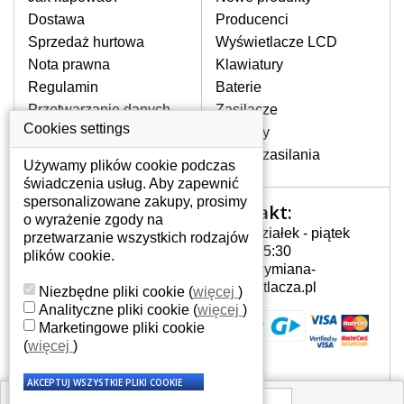
pojawiające się pionowe pasy, ciemny
Dostawa
Producenci
ekran, migotanie lub nierównomierną
Sprzedaż hurtowa
Wyświetlacze LCD
jasność ekranu.
Nota prawna
Klawiatury
Regulamin
Baterie
LCD MATRYCE
Przetwarzanie danych
Zasilacze
NAJWYŻSZEJ JAKOŚCI!
osobowych
Cookies settings
Zawiasy
W naszym magazynie przez
Gdzie nas znajdziesz
Złącza zasilania
cały okres gwarancji posiadamy
Używamy plików cookie podczas
wyłącznie wysokiej jakości
świadczenia usług. Aby zapewnić
oryginalne matryce klasy A+ bez
spersonalizowane zakupy, prosimy
Kontakt:
Twoje konto
wadliwych pikseli.
o wyrażenie zgody na
Poniedziałek - piątek
przetwarzanie wszystkich rodzajów
JAK WYBRAĆ ODPOWIEDNI EKRAN
Twoje konto
7:00 - 15:30
plików cookie.
DO LAPTOPA ACER ASPIRE AS5551?
Dane osobowe
info@wymiana-
Odpowiedni ekran można dobrać do
Adresy
wyswietlacza.pl
Niezbędne pliki cookie
(
więcej
)
konkretnego modelu laptopa, którego
Historia zamówień
Analityczne pliki cookie
(
więcej
)
oznaczenie można znaleźć na naklejce
Marketingowe pliki cookie
na spodzie laptopa lub pod baterią, bywa
(
więcej
)
również umieszczone na ramkach lub
obudowie klawiatury. Jeżeli zepsuty lub
pęknięty ekran został zdemontowany, w