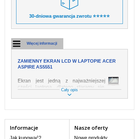
30-dniowa gwarancja zwrotu ⭐⭐⭐⭐⭐
Więcej informacji
ZAMIENNY EKRAN LCD W LAPTOPIE ACER
ASPIRE AS5551
Ekran jest jedną z najważniejszej
części laptopa, dlatego staramy się,
Cały opis
żeby był jak najwyższej jakości. Służy
on do wyświetlania tekstu lub obrazu w
różnych formach. Ponieważ może łatwo
ulec uszkodzeniu, należy obchodzić się
z nim z jak największą ostrożnością. Do
najczęstszych uszkodzeń można
Informacje
Nasze oferty
zaliczyć uszkodzenia mechaniczne np.
rozbity lub pęknięty ekran, następnie
Jak kupować?
Nowe produkty