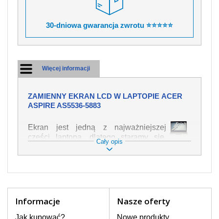
30-dniowa gwarancja zwrotu ⭐⭐⭐⭐⭐
Więcej informacji
ZAMIENNY EKRAN LCD W LAPTOPIE ACER
ASPIRE AS5536-5883
Ekran jest jedną z najważniejszej
części laptopa, dlatego staramy się,
Cały opis
żeby był jak najwyższej jakości. Służy
on do wyświetlania tekstu lub obrazu w
różnych formach. Ponieważ może łatwo
ulec uszkodzeniu, należy obchodzić się
z nim z jak największą ostrożnością. Do
najczęstszych uszkodzeń można
Informacje
Nasze oferty
zaliczyć uszkodzenia mechaniczne np.
rozbity lub pęknięty ekran, następnie
Jak kupować?
Nowe produkty