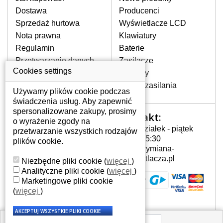
pojawiające się pionowe pasy, ciemny
Dostawa
Producenci
ekran, migotanie lub nierównomierną
Sprzedaż hurtowa
Wyświetlacze LCD
jasność ekranu.
Nota prawna
Klawiatury
Regulamin
Baterie
LCD MATRYCE
Przetwarzanie danych
Zasilacze
NAJWYŻSZEJ JAKOŚCI!
osobowych
Cookies settings
Zawiasy
W naszym magazynie przez
Gdzie nas znajdziesz
Złącza zasilania
cały okres gwarancji posiadamy
Używamy plików cookie podczas
wyłącznie wysokiej jakości
świadczenia usług. Aby zapewnić
oryginalne matryce klasy A+ bez
spersonalizowane zakupy, prosimy
Kontakt:
Twoje konto
wadliwych pikseli.
o wyrażenie zgody na
Poniedziałek - piątek
przetwarzanie wszystkich rodzajów
JAK WYBRAĆ ODPOWIEDNI EKRAN
Twoje konto
7:00 - 15:30
plików cookie.
DO LAPTOPA ACER ASPIRE AS5536-
Dane osobowe
info@wymiana-
5883?
Adresy
wyswietlacza.pl
Niezbędne pliki cookie
(
więcej
)
Odpowiedni ekran można dobrać do
Historia zamówień
Analityczne pliki cookie
(
więcej
)
konkretnego modelu laptopa, którego
Marketingowe pliki cookie
oznaczenie można znaleźć na naklejce
(
więcej
)
na spodzie laptopa lub pod baterią, bywa
również umieszczone na ramkach lub
obudowie klawiatury. Jeżeli zepsuty lub