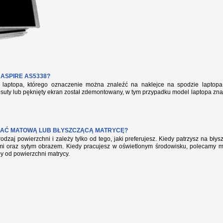
ASPIRE AS5338?
aptopa, którego oznaczenie można znaleźć na naklejce na spodzie laptopa 
suty lub pęknięty ekran został zdemontowany, w tym przypadku model laptopa zna
AĆ MATOWĄ LUB BŁYSZCZĄCĄ MATRYCĘ?
rodzaj powierzchni i zależy tylko od tego, jaki preferujesz. Kiedy patrzysz na bł
mi oraz sytym obrazem. Kiedy pracujesz w oświetlonym środowisku, polecamy mat
ły od powierzchni matrycy.