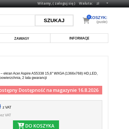
Witamy, (
zaloguj się
)
Waluta:
0
KOSZYK:
(puste)
INFORMACJE
ZAWIASY
a – ekran Acer Aspire AS5338 15,6" WXGA (1366x768) HD,LED,
powierzchnia, 2 lata gwarancji
ostępny
Dostępność na magazynie 16.8.2026
ł
z VAT
ez VAT
DO KOSZYKA