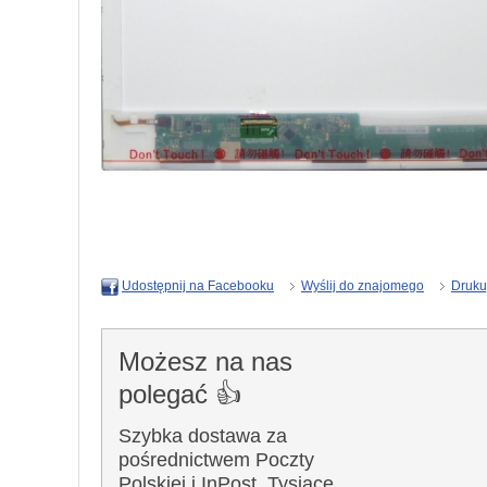
Wyślij do znajomego
Druku
Udostępnij na Facebooku
Możesz na nas
polegać 👍
Szybka dostawa za
pośrednictwem Poczty
Polskiej i InPost. Tysiące