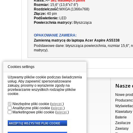
Klasa:
A+
bez wadliwych pixeli
Rozmiar:
15,6“ (13,6"x7.6")
Rozdzielczość:
WXGA (1366x768)
Złącze:
40 pin
Podświetlenie:
LED
Powierzchnia matrycy:
Błyszcząca
OPAKOWANIE ZAWIERA:
Zamienną matrycę do laptopa Acer Aspire AS5338
Podstawowe dane: błyszcząca powierzchnia, rozmiar 15,6", ro
matrycy).
Cookies settings
Używamy plików cookie podczas świadczenia
usług. Aby zapewnić spersonalizowane
Informacje
Nasze 
zakupy, prosimy o wyrażenie zgody na
przetwarzanie wszystkich rodzajów plików
cookie.
Jak kupować?
Nowe prod
Dostawa
Producenc
Niezbędne pliki cookie
(
więcej
)
Sprzedaż hurtowa
Wyświetla
Analityczne pliki cookie
(
więcej
)
Nota prawna
Klawiatury
Marketingowe pliki cookie
(
więcej
)
Regulamin
Baterie
Przetwarzanie danych osobowych
Zasilacze
Gdzie nas znajdziesz
Zawiasy