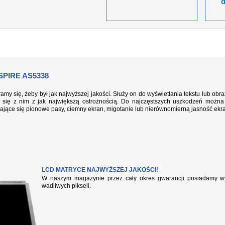
PIRE AS5338
ramy się, żeby był jak najwyższej jakości. Służy on do wyświetlania tekstu lub ob
się z nim z jak największą ostrożnością. Do najczęstszych uszkodzeń można 
iające się pionowe pasy, ciemny ekran, migotanie lub nierównomierną jasność ekr
LCD MATRYCE NAJWYŻSZEJ JAKOŚCI!
W naszym magazynie przez cały okres gwarancji posiadamy wył
wadliwych pikseli.