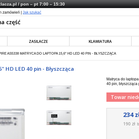
lacza.pl
/ pon – pt 7:00 – 15:30
ch zamówień |
Jak szukać
ZASILACZE
KLAWIATURA
IRE AS5338 MATRYCA DO LAPTOPA 15,6" HD LED 40 PIN - BŁYSZCZĄCA
6" HD LED 40 pin - Błyszcząca
Matryca do laptop
40 pin, błyszcząca 
Towar nied
234 z
190 zł
b