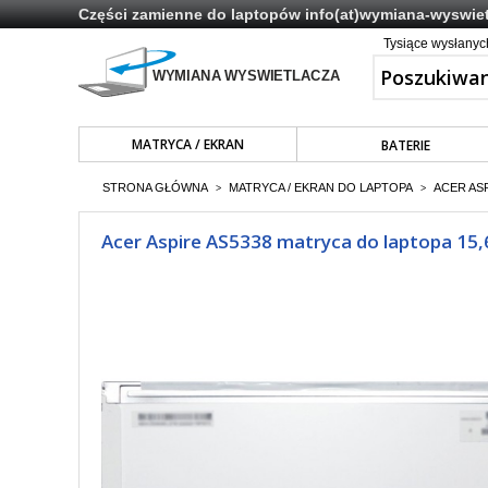
Części zamienne do laptopów
info(at)wymiana-wyswiet
Tysiące wysłany
MATRYCA / EKRAN
BATERIE
STRONA GŁÓWNA
MATRYCA / EKRAN DO LAPTOPA
ACER ASP
>
>
Acer Aspire AS5338 matryca do laptopa 15,