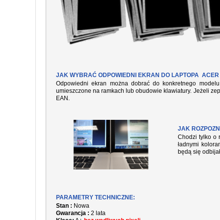
JAK WYBRAĆ ODPOWIEDNI EKRAN DO LAPTOPA ACER 
Odpowiedni ekran można dobrać do konkretnego modelu l
umieszczone na ramkach lub obudowie klawiatury. Jeżeli zep
EAN.
JAK ROZPOZN
Chodzi tylko o 
ładnymi kolora
będą się odbija
PARAMETRY TECHNICZNE:
Stan :
Nowa
Gwarancja :
2 lata