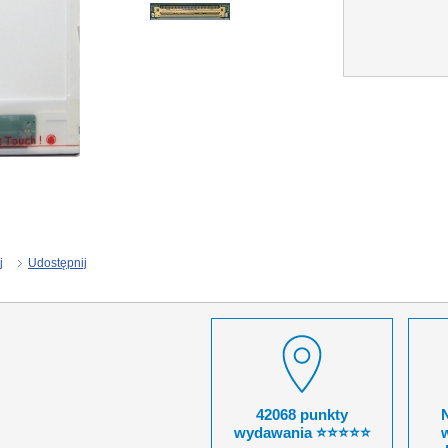
j
Udostępnij
42068 punkty
wydawania ⭐⭐⭐⭐⭐
w