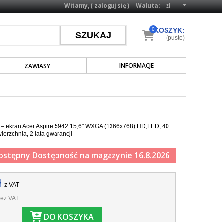
Witamy, (
zaloguj się
)
Waluta:
0
KOSZYK:
(puste)
INFORMACJE
ZAWIASY
a – ekran Acer Aspire 5942 15,6" WXGA (1366x768) HD,LED, 40
ierzchnia, 2 lata gwarancji
ostępny
Dostępność na magazynie 16.8.2026
ł
z VAT
ez VAT
DO KOSZYKA