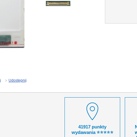
j
Udostępnij
41917 punkty
wydawania ⭐⭐⭐⭐⭐
w