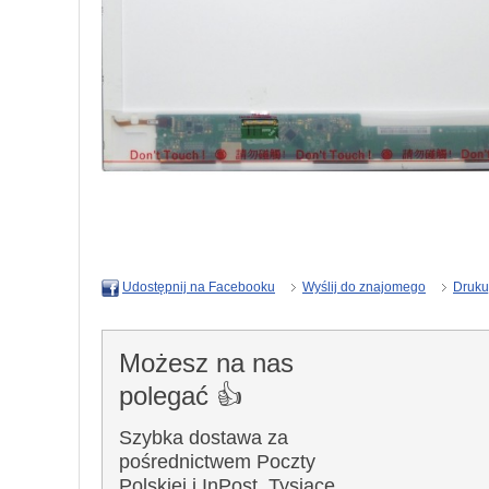
Wyślij do znajomego
Druku
Udostępnij na Facebooku
Możesz na nas
polegać 👍
Szybka dostawa za
pośrednictwem Poczty
Polskiej i InPost. Tysiące