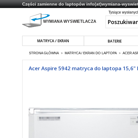
Części zamienne do laptopów
info(at)wymiana-wyswiet
Tysiące wysłany
MATRYCA / EKRAN
BATERIE
STRONA GŁÓWNA
MATRYCA / EKRAN DO LAPTOPA
ACER ASP
>
>
Acer Aspire 5942 matryca do laptopa 15,6" 