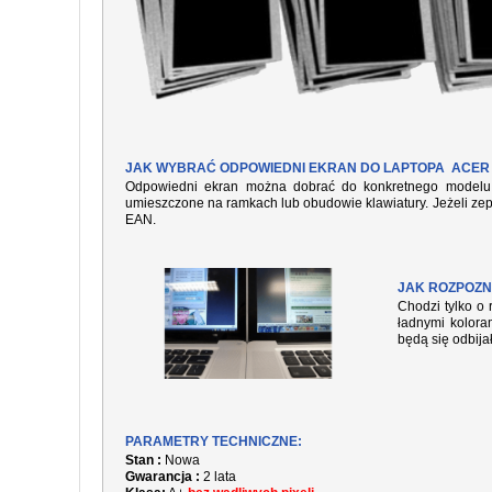
JAK WYBRAĆ ODPOWIEDNI EKRAN DO LAPTOPA ACER 
Odpowiedni ekran można dobrać do konkretnego modelu l
umieszczone na ramkach lub obudowie klawiatury. Jeżeli zep
EAN.
JAK ROZPOZN
Chodzi tylko o 
ładnymi kolora
będą się odbija
PARAMETRY TECHNICZNE:
Stan :
Nowa
Gwarancja :
2 lata