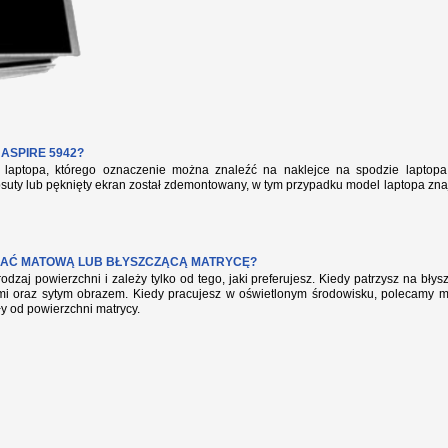
ASPIRE 5942?
aptopa, którego oznaczenie można znaleźć na naklejce na spodzie laptopa 
suty lub pęknięty ekran został zdemontowany, w tym przypadku model laptopa zna
AĆ MATOWĄ LUB BŁYSZCZĄCĄ MATRYCĘ?
rodzaj powierzchni i zależy tylko od tego, jaki preferujesz. Kiedy patrzysz na bł
mi oraz sytym obrazem. Kiedy pracujesz w oświetlonym środowisku, polecamy mat
ły od powierzchni matrycy.