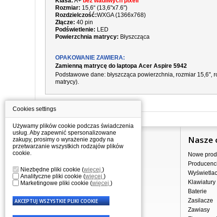
Klasa:
A+
bez wadliwych pixeli
Rozmiar:
15,6“ (13,6"x7.6")
Rozdzielczość:
WXGA (1366x768)
Złącze:
40 pin
Podświetlenie:
LED
Powierzchnia matrycy:
Błyszcząca
OPAKOWANIE ZAWIERA:
Zamienną matrycę do laptopa Acer Aspire 5942
Podstawowe dane: błyszcząca powierzchnia, rozmiar 15,6", ro
matrycy).
Cookies settings
Używamy plików cookie podczas świadczenia
usług. Aby zapewnić spersonalizowane
Informacje
Nasze 
zakupy, prosimy o wyrażenie zgody na
przetwarzanie wszystkich rodzajów plików
cookie.
Jak kupować?
Nowe prod
Dostawa
Producenc
Niezbędne pliki cookie
(
więcej
)
Sprzedaż hurtowa
Wyświetla
Analityczne pliki cookie
(
więcej
)
Nota prawna
Klawiatury
Marketingowe pliki cookie
(
więcej
)
Regulamin
Baterie
Przetwarzanie danych osobowych
Zasilacze
Gdzie nas znajdziesz
Zawiasy