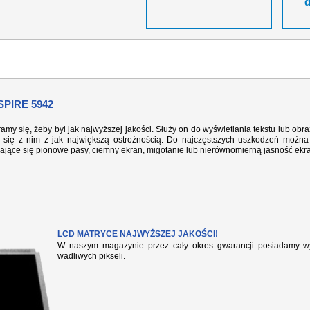
PIRE 5942
ramy się, żeby był jak najwyższej jakości. Służy on do wyświetlania tekstu lub ob
się z nim z jak największą ostrożnością. Do najczęstszych uszkodzeń można 
iające się pionowe pasy, ciemny ekran, migotanie lub nierównomierną jasność ekr
LCD MATRYCE NAJWYŻSZEJ JAKOŚCI!
W naszym magazynie przez cały okres gwarancji posiadamy wył
wadliwych pikseli.