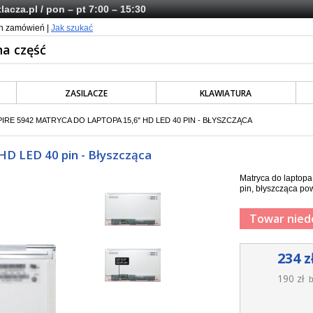
lacza.pl
/ pon – pt 7:00 – 15:30
ch zamówień |
Jak szukać
ZASILACZE
KLAWIATURA
IRE 5942 MATRYCA DO LAPTOPA 15,6" HD LED 40 PIN - BŁYSZCZĄCA
HD LED 40 pin - Błyszcząca
Matryca do laptop
pin, błyszcząca pow
Towar nied
234 z
190 zł
b